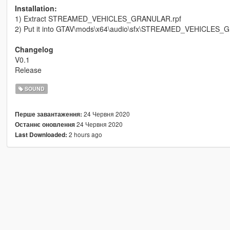
Installation:
1) Extract STREAMED_VEHICLES_GRANULAR.rpf
2) Put it into GTAV\mods\x64\audio\sfx\STREAMED_VEHICLES_
Changelog
V0.1
Release
SOUND
24 Червня 2020
Перше завантаження:
24 Червня 2020
Останнє оновлення
2 hours ago
Last Downloaded: