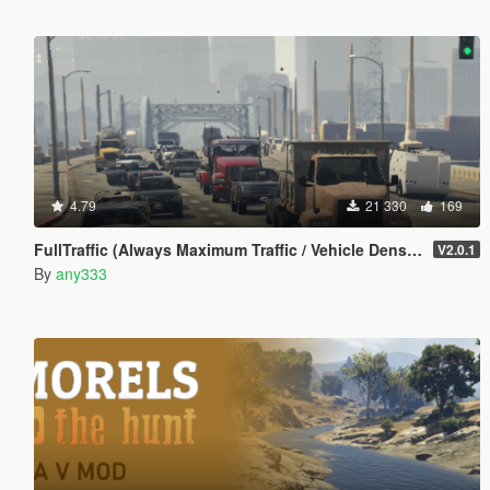
4.79
21 330
169
FullTraffic (Always Maximum Traffic / Vehicle Density)
V2.0.1
By
any333