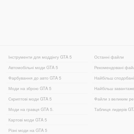
Інструменти для моддінгу GTA 5
Останні файли
Автомобільні моди GTA 5
Рекомендовані фай
Фарбування до авто GTA 5
Найбільш сподобан
Моди на зброю GTA 5
Найбільш завантаж
Скриптові моди GTA 5
Файли з великим р
Моди на гравця GTA 5.
Таблиця лидерів G
Картові моди GTA 5
Різні моди на GTA 5