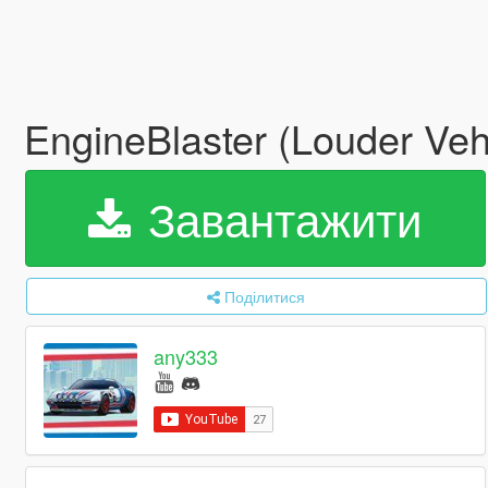
EngineBlaster (Louder Ve
Завантажити
Поділитися
any333