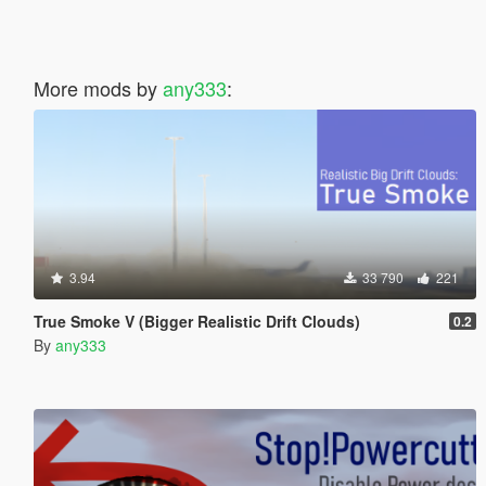
More mods by
any333
:
3.94
33 790
221
True Smoke V (Bigger Realistic Drift Clouds)
0.2
By
any333