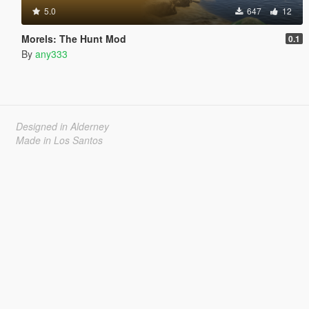
5.0
647
12
Morels: The Hunt Mod
0.1
By
any333
Designed in Alderney
Made in Los Santos