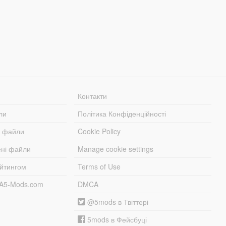
Контакти
ли
Політика Конфіденційності
і файли
Cookie Policy
ені файли
Manage cookie settings
ейтингом
Terms of Use
TA5-Mods.com
DMCA
@5mods в Твіттері
5mods в Фейсбуці