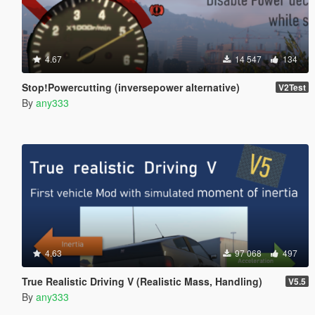
4.67
14 547
134
Stop!Powercutting (inversepower alternative)
V2Test
By
any333
4.63
97 068
497
True Realistic Driving V (Realistic Mass, Handling)
V5.5
By
any333