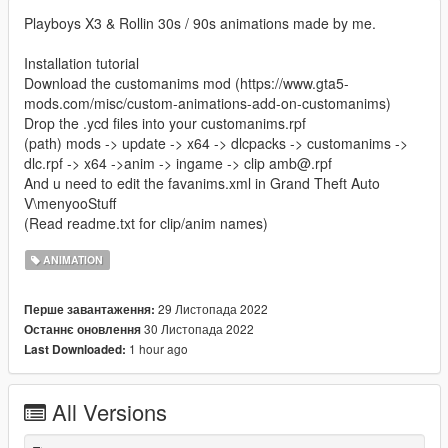
Playboys X3 & Rollin 30s / 90s animations made by me.
Installation tutorial
Download the customanims mod (https://www.gta5-
mods.com/misc/custom-animations-add-on-customanims)
Drop the .ycd files into your customanims.rpf
(path) mods -> update -> x64 -> dlcpacks -> customanims ->
dlc.rpf -> x64 ->anim -> ingame -> clip amb@.rpf
And u need to edit the favanims.xml in Grand Theft Auto
V\menyooStuff
(Read readme.txt for clip/anim names)
ANIMATION
29 Листопада 2022
Перше завантаження:
30 Листопада 2022
Останнє оновлення
1 hour ago
Last Downloaded:
All Versions