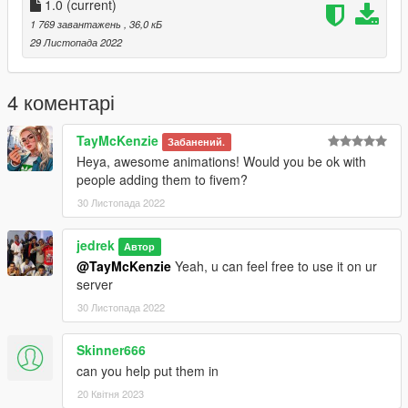
1.0
(current)
1 769 завантажень
, 36,0 кБ
29 Листопада 2022
4 коментарі
TayMcKenzie
Забанений.
Heya, awesome animations! Would you be ok with
people adding them to fivem?
30 Листопада 2022
jedrek
Автор
@TayMcKenzie
Yeah, u can feel free to use it on ur
server
30 Листопада 2022
Skinner666
can you help put them in
20 Квітня 2023