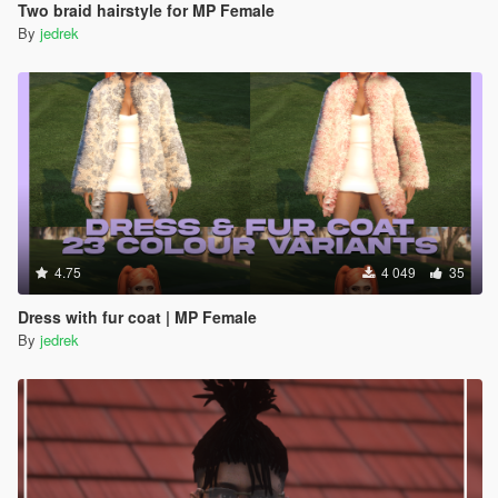
Two braid hairstyle for MP Female
By
jedrek
4.75
4 049
35
Dress with fur coat | MP Female
By
jedrek