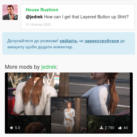
House Rushton
@jedrek
How can I get that Layered Button up Shirt?
01 Жовтня 2023
Долучайтеся до розмови!
увійдіть
чи
зареєструйтеся
до
аккаунту щоби додати коментар.
More mods by
jedrek
:
5.0
2 790
44