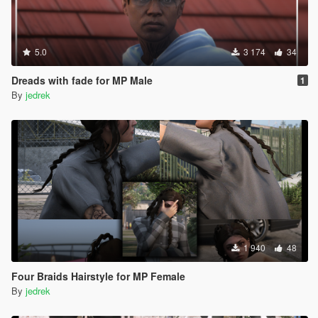
5.0
3 174
34
Dreads with fade for MP Male
1
By
jedrek
1 940
48
Four Braids Hairstyle for MP Female
By
jedrek