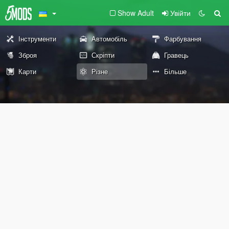
Show Adult
Увійти
Інструменти
Автомобіль
Фарбування
Зброя
Скріпти
Гравець
Карти
Різне
Більше