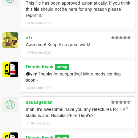
This file has been approved automatically. If you think
this file should not be here for any reason please
report it.
13 Жовтня 2021
v1r
Awesome! Keep it up great work!
14 Жовтня 2021
Dennis Kwok
Автор
@v1r
Thanks for supporting! More mods coming
soon~
16 Жовтня 2021
sausageman
man, it's awesome! have you any retextures for HKP
stations and Hospitals/Fire Dept's?
11 Лютого 2022
Dennis Kwok
Автор