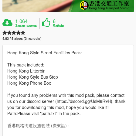
1 064
6
Завантажень
Лайків
4.83 / 5 зірок (3 голосів)
Hong Kong Style Street Facilities Pack:
This pack included:
Hong Kong Litterbin
Hong Kong Style Bus Stop
Hong Kong Phone Box
If you found any problems with this mod pack, please contact
us on our discord server (https://discord.gg/UsM6R9H), thank
you for downloading this mod, hope you would like it!
Path:Please visit "path.txt" in the pack.
-----
香港風格街道設施套裝 (廣東話)：