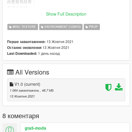
此套裝包括有：
香港垃圾桶
香港風格巴士站
Show Full Description
香港電話亭
MISC TEXTURE
ENVIRONMENT CONFIG
PROP
如果你發現有任何問題，歡迎加入我哋嘅Discord伺服器
(https://discord.gg/UsM6R9H)，希望你鍾意呢個Mod Pack啦。
13 Жовтня 2021
Перше завантаження:
路徑:請瀏覽 "path.txt"
13 Жовтня 2021
Останнє оновлення
-----
1 день назад
Last Downloaded:
香港風格街道設施套裝 (中文)：
此套裝包括有：
All Versions
香港垃圾桶
香港風格巴士站
香港電話亭
V1.0
(current)
1 064 завантажень
, 48,7 МБ
如果你發現有任何問題，歡迎加入我們的Discord伺服器
13 Жовтня 2021
(https://discord.gg/UsM6R9H)，希望你喜歡這個Mod Pack啦。
路徑:請瀏覽 "path.txt"
8 коментаря
gta5-mods