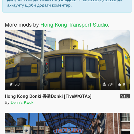
аккаунту щоби додати коментар.
More mods by
Hong Kong Transport Studio
:
5.0
784
8
Hong Kong Donki 香港Donki [FiveM/GTA5]
V1.0
By
Dennis Kwok