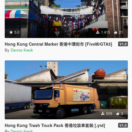
5.0
1 415
21
Hong Kong Central Market 香港中環街市 [FiveM/GTA5]
V1.0
By
Dennis Kwok
609
3
Hong Kong Trash Truck Pack 香港垃圾車套裝 [.ytd]
V1.0
By
Dennis Kwok