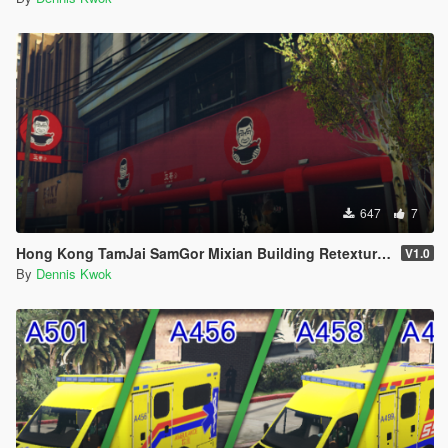
647
7
Hong Kong TamJai SamGor Mixian Building Retexture Pack 香港譚仔三哥雲南米線套裝 [FiveM/GTA5]
V1.0
By
Dennis Kwok