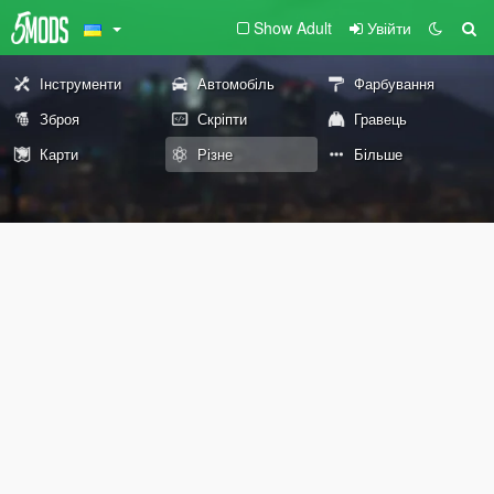
Show Adult
Увійти
Інструменти
Автомобіль
Фарбування
Зброя
Скріпти
Гравець
Карти
Різне
Більше