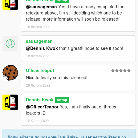
@sausageman
Yes! I have already completed the
retexture above, I'm still deciding which one to be
release, more information will soon be released!
18 Лютого 2022
sausageman
@Dennis Kwok
that's great!! hope to see it soon!
18 Лютого 2022
OfficerTeapot
Nice to finally see this released!
28 Лютого 2022
Dennis Kwok
Автор
@OfficerTeapot
Yes, I am finally out of throes
leakers :D
12 Квітня 2022
Долучайтеся до розмови!
увійдіть
чи
зареєструйтеся
до