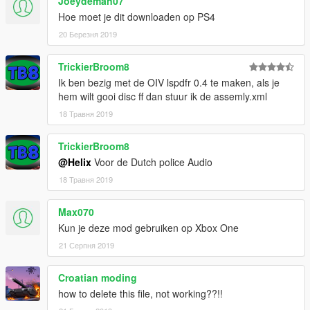
Joeydeman07
Hoe moet je dit downloaden op PS4
Version 2.0
20 Березня 2019
- 'Beveiliging' verandert naar 'Handhaving'
- Upgraded naar Custom Backup 3.3
- Updated description & screenshots
TrickierBroom8
Ik ben bezig met de OIV lspdfr 0.4 te maken, als je
hem wilt gooi disc ff dan stuur ik de assemly.xml
18 Травня 2019
TrickierBroom8
@Helix
Voor de Dutch police Audio
18 Травня 2019
Max070
Kun je deze mod gebruiken op Xbox One
21 Серпня 2019
Croatian moding
how to delete this file, not working??!!