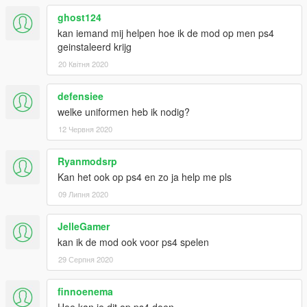
ghost124
kan iemand mij helpen hoe ik de mod op men ps4
geinstaleerd krijg
20 Квітня 2020
defensiee
welke uniformen heb ik nodig?
12 Червня 2020
Ryanmodsrp
Kan het ook op ps4 en zo ja help me pls
09 Липня 2020
JelleGamer
kan ik de mod ook voor ps4 spelen
29 Серпня 2020
finnoenema