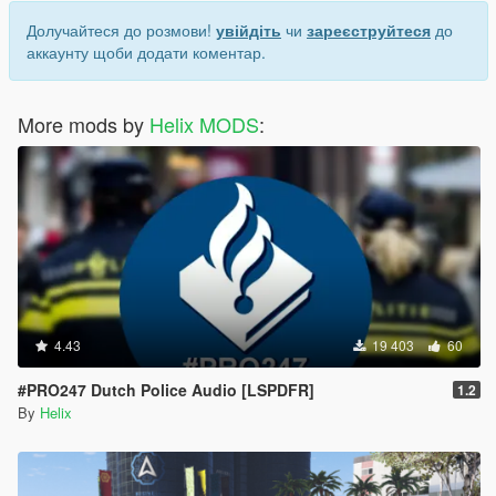
Долучайтеся до розмови!
увійдіть
чи
зареєструйтеся
до
аккаунту щоби додати коментар.
More mods by
Helix MODS
:
4.43
19 403
60
#PRO247 Dutch Police Audio [LSPDFR]
1.2
By
Helix