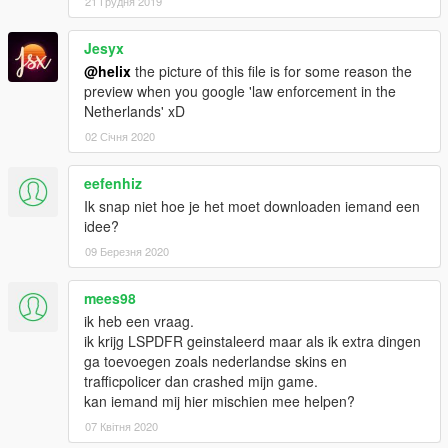
21 Грудня 2019
Jesyx
@helix
the picture of this file is for some reason the
preview when you google 'law enforcement in the
Netherlands' xD
02 Січня 2020
eefenhiz
Ik snap niet hoe je het moet downloaden iemand een
idee?
09 Березня 2020
mees98
ik heb een vraag.
ik krijg LSPDFR geinstaleerd maar als ik extra dingen
ga toevoegen zoals nederlandse skins en
trafficpolicer dan crashed mijn game.
kan iemand mij hier mischien mee helpen?
07 Квітня 2020