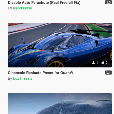
Disable Auto Parachute (Real Freefall Fix)
1.0
By
aqeel8683a
1
0
Cinematic Reshade Preset for QuantV
V.1
By
Boz Presets