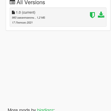
All Versions
1.0
(current)
983 завантажень
, 1,2 МБ
17 Лютого 2021
More mods by
bigdiggz
: