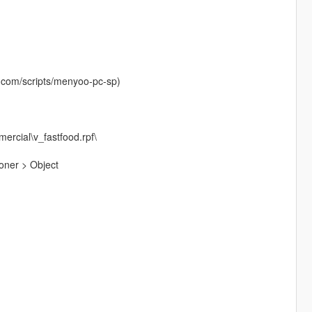
.com/scripts/menyoo-pc-sp)
ercial\v_fastfood.rpf\
oner > Object