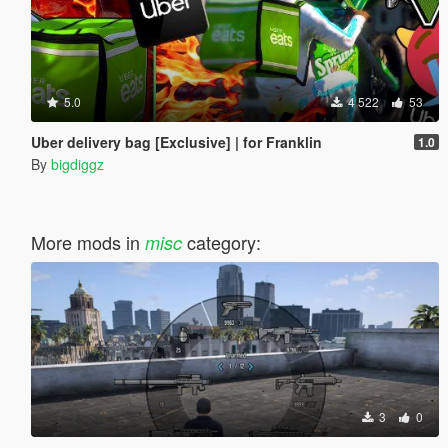
5.0
4 522
53
Uber delivery bag [Exclusive] | for Franklin
1.0
By
bigdiggz
More mods in
category:
misc
3
0