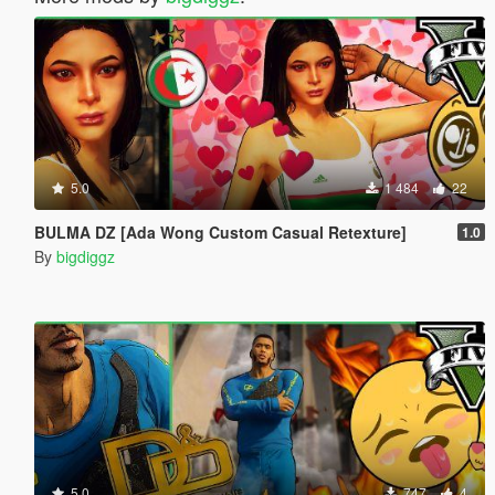
5.0
1 484
22
BULMA DZ [Ada Wong Custom Casual Retexture]
1.0
By
bigdiggz
5.0
747
4