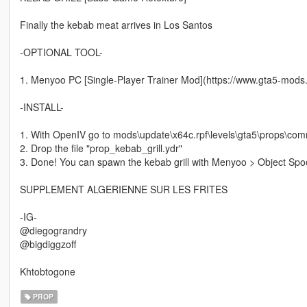
Finally the kebab meat arrives in Los Santos
-OPTIONAL TOOL-
1. Menyoo PC [Single-Player Trainer Mod](https://www.gta5-mods
-INSTALL-
1. With OpenIV go to mods\update\x64c.rpf\levels\gta5\props\comm
2. Drop the file "prop_kebab_grill.ydr"
3. Done! You can spawn the kebab grill with Menyoo > Object Spo
SUPPLEMENT ALGERIENNE SUR LES FRITES
-IG-
@diegograndry
@bigdiggzoff
Khtobtogone
PROP