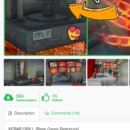
984
16
Завантажень
Лайків
Description
Comments (19)
KEBAB GRILL [Base Game Retexture]