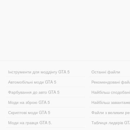
Інструменти для моддінгу GTA 5
Останні файли
Автомобільні моди GTA 5
Рекомендовані фай
Фарбування до авто GTA 5
Найбільш сподобан
Моди на зброю GTA 5
Найбільш завантаж
Скриптові моди GTA 5
Файли з великим р
Моди на гравця GTA 5.
Таблиця лидерів G