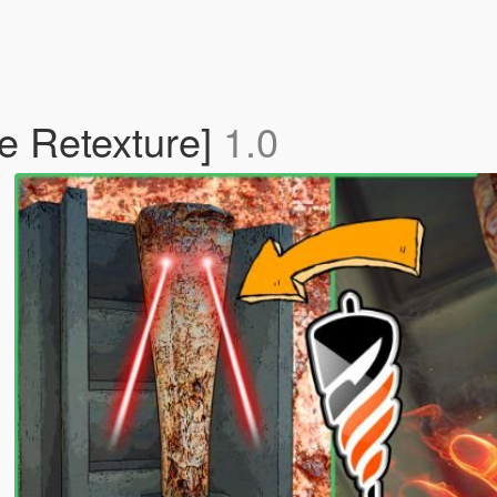
 Retexture]
1.0