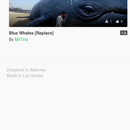
1
0
Blue Whales [Replace]
1.0
By
MiiTins
Designed in Alderney
Made in Los Santos