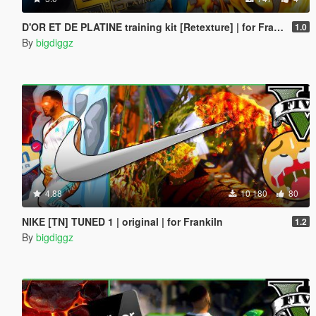
D'OR ET DE PLATINE training kit [Retexture] | for Franklin
1.0
By
bigdiggz
4.88
10 180
80
NIKE [TN] TUNED 1 | original | for Frankiln
1.2
By
bigdiggz