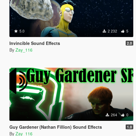
5.0
2 232
5
Invincible Sound Effects
2.0
By
Zay_116
264
0
Guy Gardener (Nathan Fillion) Sound Effects
1.0
By
Zay_116