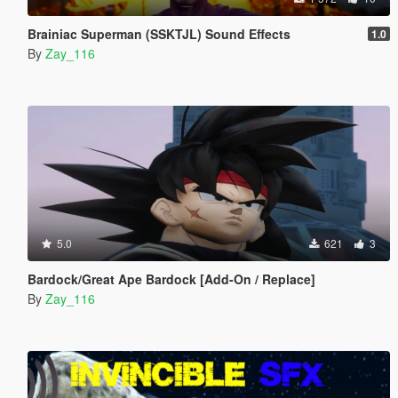
Brainiac Superman (SSKTJL) Sound Effects
1.0
By
Zay_116
5.0
621
3
Bardock/Great Ape Bardock [Add-On / Replace]
By
Zay_116