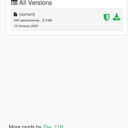
All Versions
(current)
234 завантажень
, 5,3 МБ
19 Лютого 2025
More mods by
Zay_116
: