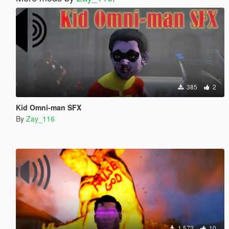
385
2
Kid Omni-man SFX
By
Zay_116
1 572
10