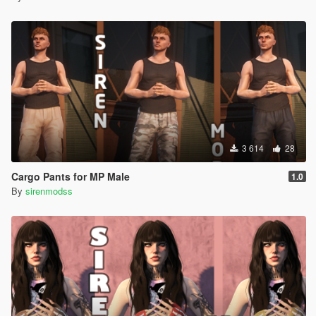
3 614
28
Cargo Pants for MP Male
1.0
By
sirenmodss