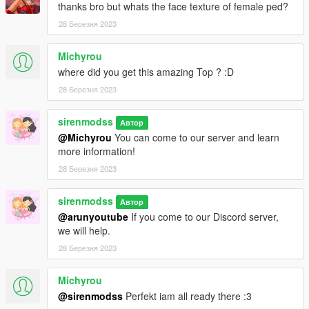
thanks bro but whats the face texture of female ped?
28 Березня 2023
Michyrou
where did you get this amazing Top ? :D
28 Березня 2023
sirenmodss
Автор
@Michyrou
You can come to our server and learn
more information!
28 Березня 2023
sirenmodss
Автор
@arunyoutube
If you come to our Discord server,
we will help.
28 Березня 2023
Michyrou
@sirenmodss
Perfekt iam all ready there :3