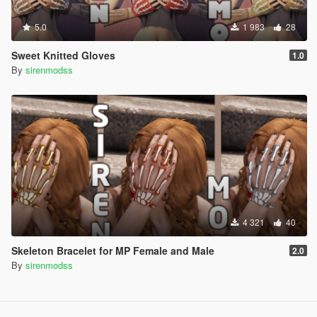
5.0
1 983
28
Sweet Knitted Gloves
1.0
By
sirenmodss
4 321
40
Skeleton Bracelet for MP Female and Male
2.0
By
sirenmodss