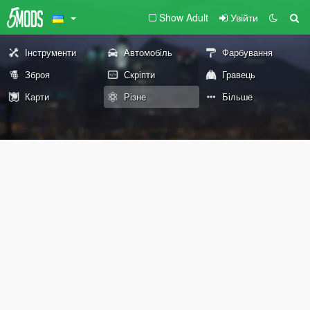
Show Adult
Увійти
Інструменти
Автомобіль
Фарбування
Зброя
Скріпти
Гравець
Карти
Різне
Більше