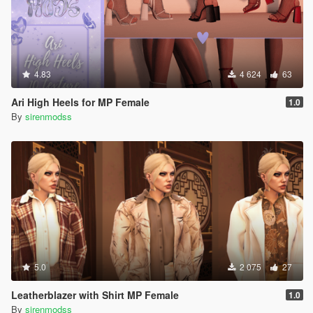
4.83
4 624
63
Ari High Heels for MP Female
1.0
By
sirenmodss
5.0
2 075
27
Leatherblazer with Shirt MP Female
1.0
By
sirenmodss