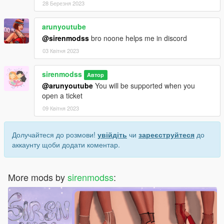
28 Березня 2023
arunyoutube
@sirenmodss
bro noone helps me in discord
03 Квітня 2023
sirenmodss
Автор
@arunyoutube
You will be supported when you
open a ticket
09 Квітня 2023
Долучайтеся до розмови!
увійдіть
чи
зареєструйтеся
до
аккаунту щоби додати коментар.
More mods by
sirenmodss
: