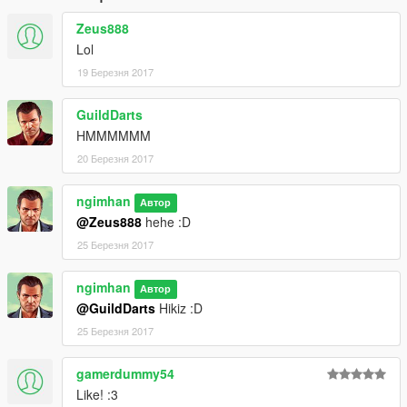
Zeus888
Lol
19 Березня 2017
GuildDarts
HMMMMMM
20 Березня 2017
ngimhan
Автор
@Zeus888
hehe :D
25 Березня 2017
ngimhan
Автор
@GuildDarts
Hikiz :D
25 Березня 2017
gamerdummy54
Like! :3