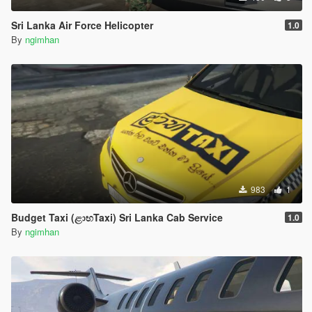
Sri Lanka Air Force Helicopter
1.0
By
ngimhan
983
1
Budget Taxi (ළාභTaxi) Sri Lanka Cab Service
1.0
By
ngimhan