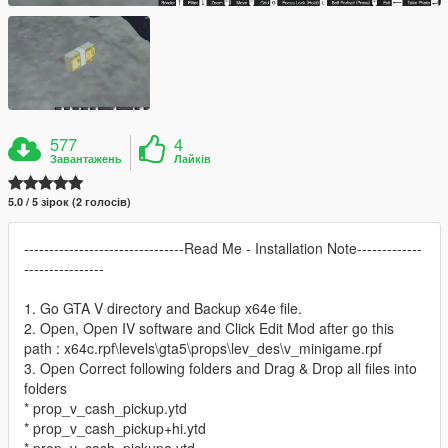
577
4
Завантажень
Лайків
5.0 / 5 зірок (2 голосів)
--------------------------------Read Me - Installation Note-------------
----------------
1. Go GTA V directory and Backup x64e file.
2. Open, Open IV software and Click Edit Mod after go this
path : x64c.rpf\levels\gta5\props\lev_des\v_minigame.rpf
3. Open Correct following folders and Drag & Drop all files into
folders
* prop_v_cash_pickup.ytd
* prop_v_cash_pickup+hi.ytd