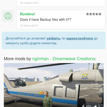
06 Червня 2017
Rumdoul
Does it have Backup files with it??
03 Квітня 2019
Долучайтеся до розмови!
увійдіть
чи
зареєструйтеся
до
аккаунту щоби додати коментар.
More mods by
ngimhan - Dreamwave Creations
:
480
3