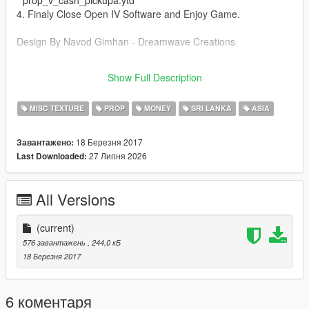
* prop_v_cash_pickupa.ytd
4. Finaly Close Open IV Software and Enjoy Game.
Design By Navod Gimhan - Dreamwave Creations
Facebook - https://www.facebook.com/gimz.max
Show Full Description
Web - http://dreamwavecreations.weebly.com
MISC TEXTURE
PROP
MONEY
SRI LANKA
ASIA
18 Березня 2017
Завантажено:
27 Липня 2026
Last Downloaded:
All Versions
(current)
576 завантажень
, 244,0 кБ
18 Березня 2017
6 коментаря