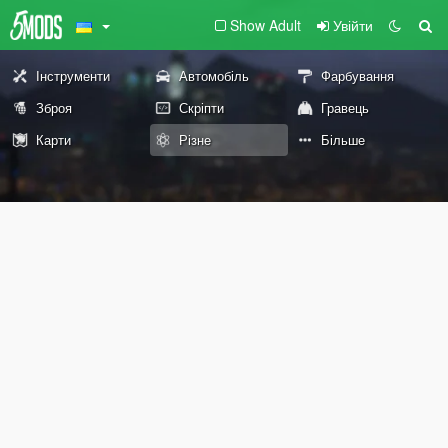
Show Adult
Увійти
Інструменти
Автомобіль
Фарбування
Зброя
Скріпти
Гравець
Карти
Різне
Більше