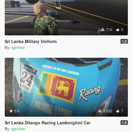
710
5
Sri Lanka Military Uniform
1.0
By
ngimhan
5.0
3 222
7
Sri Lanka Dilango Racing Lamborghini Car
1.0
By
ngimhan