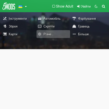
Show Adult
Увійти
Інструменти
Автомобіль
Фарбування
Зброя
Скріпти
Гравець
Карти
Різне
Більше