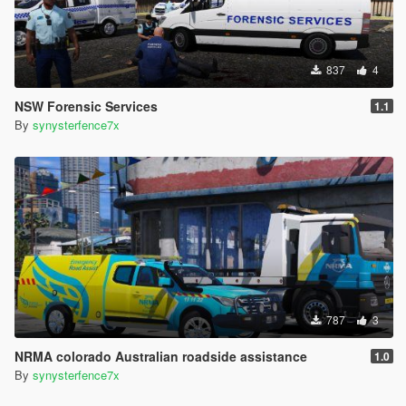
837
4
NSW Forensic Services
1.1
By
synysterfence7x
787
3
NRMA colorado Australian roadside assistance
1.0
By
synysterfence7x