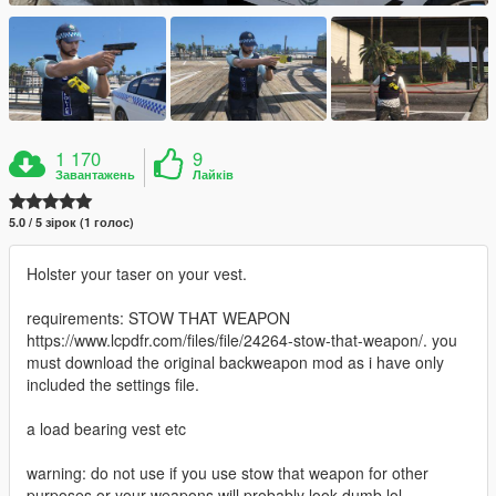
1 170
9
Завантажень
Лайків
5.0 / 5 зірок (1 голос)
Holster your taser on your vest.
requirements: STOW THAT WEAPON
https://www.lcpdfr.com/files/file/24264-stow-that-weapon/. you
must download the original backweapon mod as i have only
included the settings file.
a load bearing vest etc
warning: do not use if you use stow that weapon for other
purposes or your weapons will probably look dumb lol