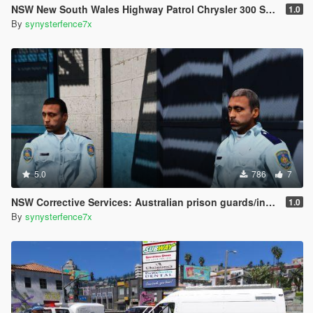
NSW New South Wales Highway Patrol Chrysler 300 SRT8 skin&nbsp;
1.0
By
synysterfence7x
5.0
786
7
NSW Corrective Services: Australian prison guards/inmates
1.0
By
synysterfence7x