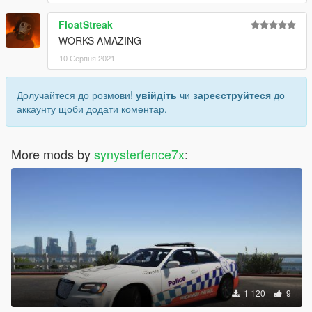
FloatStreak
WORKS AMAZING
10 Серпня 2021
Долучайтеся до розмови!
увійдіть
чи
зареєструйтеся
до
аккаунту щоби додати коментар.
More mods by
synysterfence7x
:
1 120
9