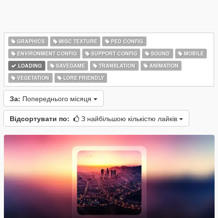
GRAPHICS
MISC TEXTURE
PED CONFIG
ENVIRONMENT CONFIG
SUPPORT CONFIG
SOUND
MOBILE
LOADING
SAVEGAME
TRANSLATION
ANIMATION
VEGETATION
LORE FRIENDLY
За:
Попереднього місяця
Відсортувати по:
З найбільшою кількістю лайків