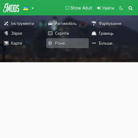
Show Adult
Увійти
Інструменти
Автомобіль
Фарбування
Зброя
Скріпти
Гравець
Карти
Різне
Більше