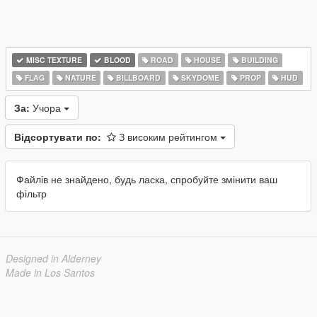
MISC TEXTURE
BLOOD
ROAD
HOUSE
BUILDING
FLAG
NATURE
BILLBOARD
SKYDOME
PROP
HUD
За:
Учора
Відсортувати по:
З високим рейтингом
Файлів не знайдено, будь ласка, спробуйте змінити ваш
фільтр
Designed in Alderney
Made in Los Santos