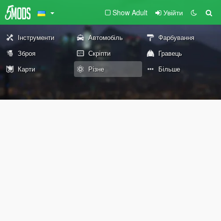
Show Adult
Увійти
Інструменти
Автомобіль
Фарбування
Зброя
Скріпти
Гравець
Карти
Різне
Більше