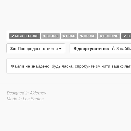
MISC TEXTURE
BLOOD
ROAD
HOUSE
BUILDING
F
За:
Попереднього тижня
Відсортувати по:
З найбі
Файлів не знайдено, будь ласка, спробуйте змінити ваш фільт
Designed in Alderney
Made in Los Santos