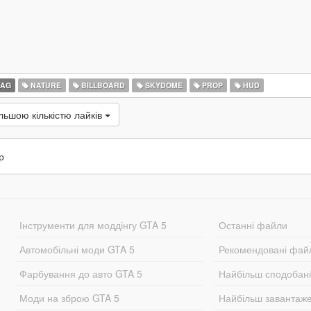
LAG
NATURE
BILLBOARD
SKYDOME
PROP
HUD
льшою кількістю лайків
р
Інструменти для моддінгу GTA 5
Останні файли
Автомобільні моди GTA 5
Рекомендовані фай
Фарбування до авто GTA 5
Найбільш сподобан
Моди на зброю GTA 5
Найбільш завантаж