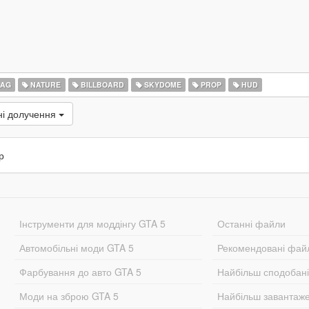
LAG
NATURE
BILLBOARD
SKYDOME
PROP
HUD
ні долучення
р
Інструменти для моддінгу GTA 5
Останні файли
Автомобільні моди GTA 5
Рекомендовані фай
Фарбування до авто GTA 5
Найбільш сподобан
Моди на зброю GTA 5
Найбільш завантаж