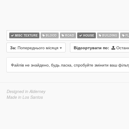
MISC TEXTURE
BLOOD
ROAD
HOUSE
BUILDING
F
За:
Попереднього місяця
Відсортувати по:
Остан
Файлів не знайдено, будь ласка, спробуйте змінити ваш фільт
Designed in Alderney
Made in Los Santos