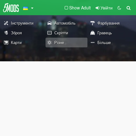
Show Adult
Увійти
Інструменти
Автомобіль
Фарбування
Зброя
Скріпти
Гравець
Карти
Різне
Більше