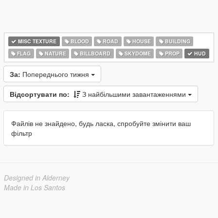
MISC TEXTURE
BLOOD
ROAD
HOUSE
BUILDING
FLAG
NATURE
BILLBOARD
SKYDOME
PROP
HUD
За:
Попереднього тижня
Відсортувати по:
З найбільшими завантаженнями
Файлів не знайдено, будь ласка, спробуйте змінити ваш
фільтр
Designed in Alderney
Made in Los Santos