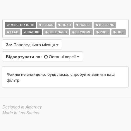
MISC TEXTURE
BLOOD
ROAD
HOUSE
BUILDING
FLAG
NATURE
BILLBOARD
SKYDOME
PROP
HUD
За:
Попереднього місяця
Відсортувати по:
Останні версії
Файлів не знайдено, будь ласка, спробуйте змінити ваш
фільтр
Designed in Alderney
Made in Los Santos