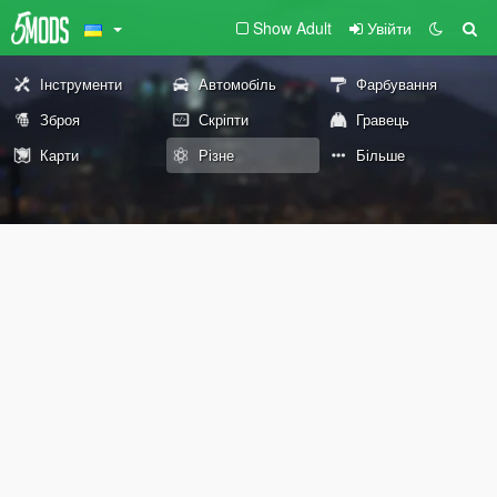
Show Adult
Увійти
Інструменти
Автомобіль
Фарбування
Зброя
Скріпти
Гравець
Карти
Різне
Більше