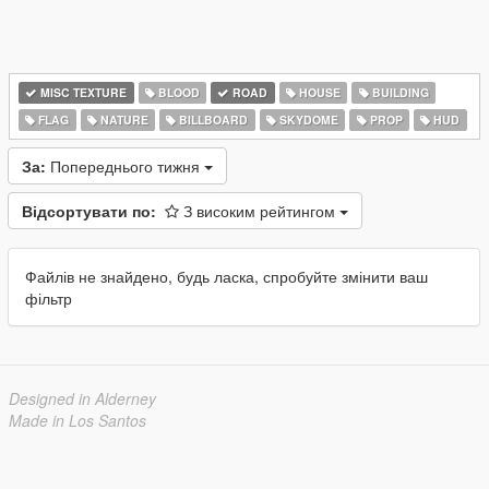
MISC TEXTURE
BLOOD
ROAD
HOUSE
BUILDING
FLAG
NATURE
BILLBOARD
SKYDOME
PROP
HUD
За:
Попереднього тижня
Відсортувати по:
З високим рейтингом
Файлів не знайдено, будь ласка, спробуйте змінити ваш
фільтр
Designed in Alderney
Made in Los Santos