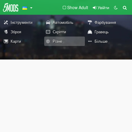
Show Adult
Увійти
Інструменти
Автомобіль
Фарбування
Зброя
Скріпти
Гравець
Карти
Різне
Більше