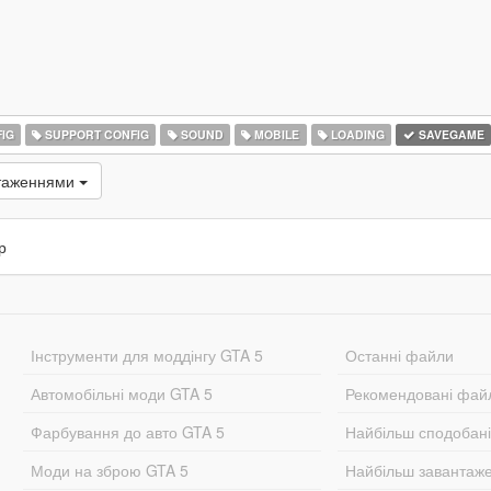
IG
SUPPORT CONFIG
SOUND
MOBILE
LOADING
SAVEGAME
нтаженнями
р
Інструменти для моддінгу GTA 5
Останні файли
Автомобільні моди GTA 5
Рекомендовані фай
Фарбування до авто GTA 5
Найбільш сподобан
Моди на зброю GTA 5
Найбільш завантаж