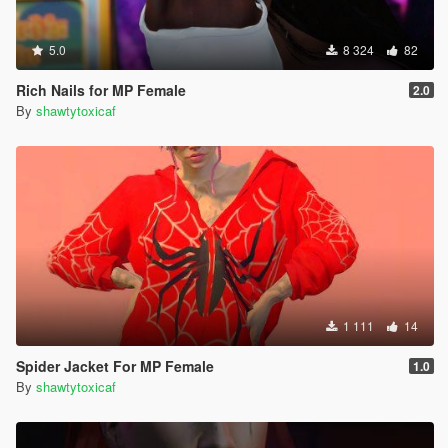
5.0
8 324
82
Rich Nails for MP Female
2.0
By
shawtytoxicaf
1 111
14
Spider Jacket For MP Female
1.0
By
shawtytoxicaf