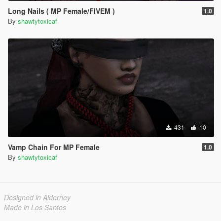
Long Nails ( MP Female/FIVEM )
1.0
By
shawtytoxicaf
431
10
Vamp Chain For MP Female
1.0
By
shawtytoxicaf
Designed in Alderney
Made in Los Santos