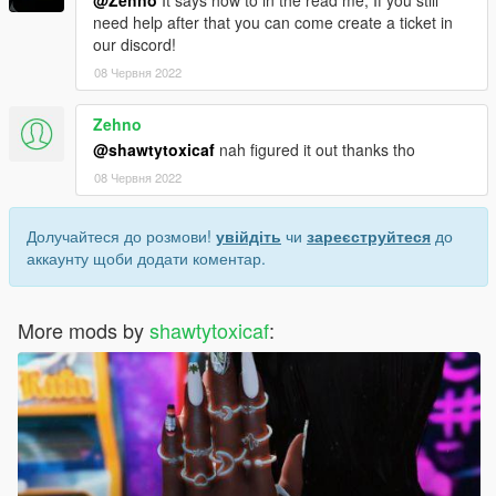
need help after that you can come create a ticket in
our discord!
08 Червня 2022
Zehno
@shawtytoxicaf
nah figured it out thanks tho
08 Червня 2022
Долучайтеся до розмови!
увійдіть
чи
зареєструйтеся
до
аккаунту щоби додати коментар.
More mods by
shawtytoxicaf
: