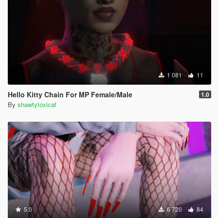
1 081
11
Hello Kitty Chain For MP Female/Male
1.0
By
shawtytoxicaf
5.0
6 720
84