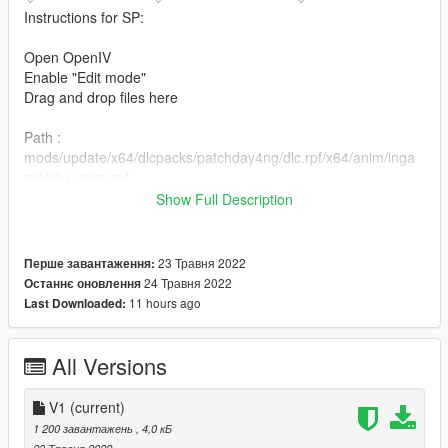
Instructions for SP:
Open OpenIV
Enable "Edit mode"
Drag and drop files here
Path :
mods/update/x64/dlcpacks/patchday4ng/dlc.rpf/x64/anim/inga
me/clip_anim.rpf
Show Full Description
Instructions for FIVEM:
FIVEM : Drop Into Server Resources Folder [keybind Is In read
23 Травня 2022
Перше завантаження:
me]
24 Травня 2022
Останнє оновлення
♡-----------------------♡--------------------------♡
11 hours ago
Last Downloaded:
♡Join Our Discord For More Mods Like This♡
https://discord.gg/bqyzNnufrd
All Versions
♡-----------------------♡--------------------------♡
V1
(current)
1 200 завантажень
, 4,0 кБ
23 Травня 2022