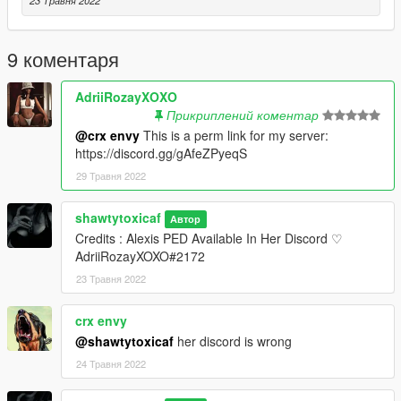
9 коментаря
AdriiRozayXOXO
Прикриплений коментар
@crx envy
This is a perm link for my server:
https://discord.gg/gAfeZPyeqS
29 Травня 2022
shawtytoxicaf
Автор
Credits : Alexis PED Available In Her Discord ♡
AdriiRozayXOXO#2172
23 Травня 2022
crx envy
@shawtytoxicaf
her discord is wrong
24 Травня 2022