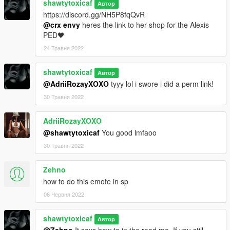
shawtytoxicaf
Автор
https://discord.gg/NH5P8fqQvR
@crx envy
heres the link to her shop for the Alexis
PED🖤
24 Травня 2022
shawtytoxicaf
Автор
@AdriiRozayXOXO
tyyy lol i swore i did a perm link!
30 Травня 2022
AdriiRozayXOXO
@shawtytoxicaf
You good lmfaoo
30 Травня 2022
Zehno
how to do this emote in sp
06 Червня 2022
shawtytoxicaf
Автор
@Zehno
It says how to in the read me, If you still