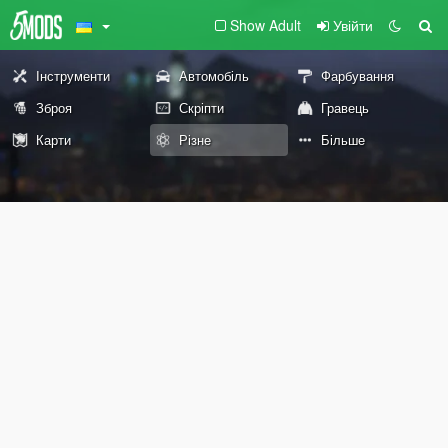
Show Adult
Увійти
Інструменти
Автомобіль
Фарбування
Зброя
Скріпти
Гравець
Карти
Різне
Більше