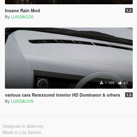
Insane Rain Mod
1.2
By
LUISDACOS
1 169
43
various cars Retextured interior HD Dominator & others
1.0
By
LUISDACOS
Designed in Alderney
Made in Los Santos