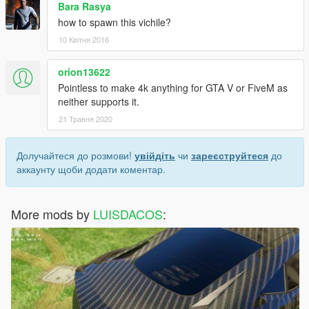
Bara Rasya
how to spawn this vichile?
10 Квітня 2016
orion13622
Pointless to make 4k anything for GTA V or FiveM as
neither supports it.
21 Травня 2020
Долучайтеся до розмови!
увійдіть
чи
зареєструйтеся
до
аккаунту щоби додати коментар.
More mods by
LUISDACOS
: