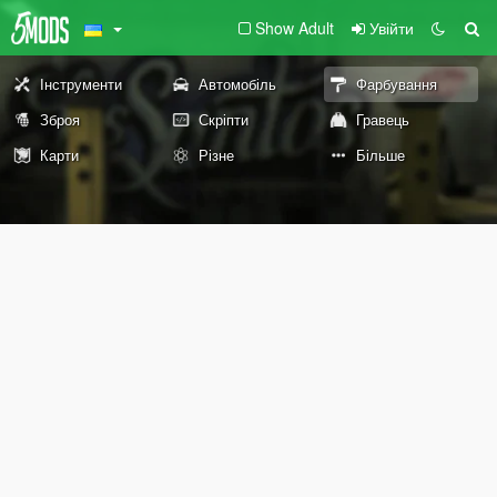
Show Adult
Увійти
Інструменти
Автомобіль
Фарбування
Зброя
Скріпти
Гравець
Карти
Різне
Більше