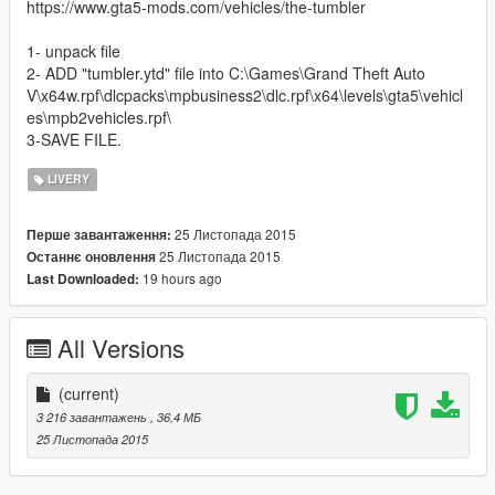
https://www.gta5-mods.com/vehicles/the-tumbler
1- unpack file
2- ADD "tumbler.ytd" file into C:\Games\Grand Theft Auto
V\x64w.rpf\dlcpacks\mpbusiness2\dlc.rpf\x64\levels\gta5\vehicl
es\mpb2vehicles.rpf\
3-SAVE FILE.
LIVERY
25 Листопада 2015
Перше завантаження:
25 Листопада 2015
Останнє оновлення
19 hours ago
Last Downloaded:
All Versions
(current)
3 216 завантажень
, 36,4 МБ
25 Листопада 2015