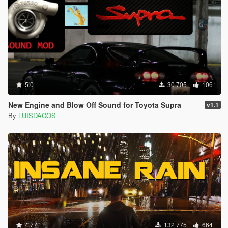
5.0
30 705
106
New Engine and Blow Off Sound for Toyota Supra
v1.1
By
LUISDACOS
4.77
132 775
664