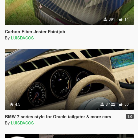
391
14
Carbon Fiber Jester Paintjob
By
LUISDACOS
4.5
3 122
50
BMW 7 series style for Oracle tailgater & more cars
1.0
By
LUISDACOS