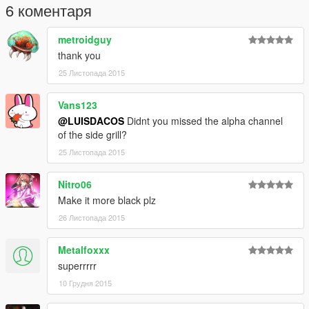
6 коментаря
metroidguy
thank you
25 Листопада 2015
Vans123
@LUISDACOS
Didnt you missed the alpha channel
of the side grill?
25 Листопада 2015
Nitro06
Make it more black plz
26 Листопада 2015
Metalfoxxx
superrrrr
10 Грудня 2015