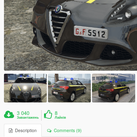
3 040
8
Завантажень
Лайків
Description
Comments (9)