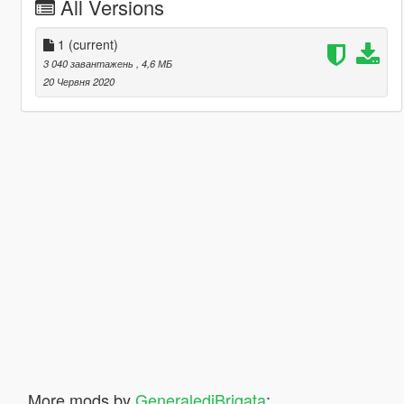
All Versions
1
(current)
3 040 завантажень
, 4,6 МБ
20 Червня 2020
More mods by
GeneralediBrigata
: