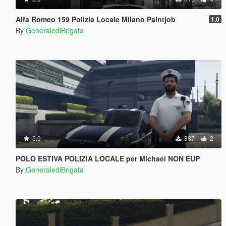
Alfa Romeo 159 Polizia Locale Milano Paintjob
1.0
By
GeneralediBrigata
5.0
887
2
POLO ESTIVA POLIZIA LOCALE per Michael NON EUP
By
GeneralediBrigata