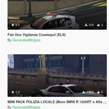
4.5
328
3
Fiat Uno Vigilanza Cosmopol (ELS)
By
GeneralediBrigata
5.0
1 859
8
MINI PACK POLIZIA LOCALE (Moto BMW R 1200RT e Alfa Romeo 159)
By
GeneralediBrigata