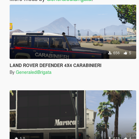
656
5
LAND ROVER DEFENDER 4X4 CARABINIERI
By
GeneralediBrigata
5.0
619
4