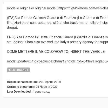
modello originale/ original model: https://it.gta5-mods.com/vehicles
(ITA)Alfa Romeo Giulietta Guardia di Finanza (La Guardia di Finanz
finanziari e del contrabbando; si è anche trasformato nella princip
droga).
ENG) Alfa Romeo Giulietta Financial Guard (Guardia di Finanza is a
smuggling; it has also evolved into Italy's primary agency for suppr
COME METTERE IL VEICOLO/HOW TO INSERT THE VEHICLE:
mods\update\x64\dlcpacks\patchday19ng\dlc.rpf\x64\levels\gta5\ve
EMERGENCY
20 Червня 2020
Перше завантаження:
21 Червня 2020
Останнє оновлення
1 день назад
Last Downloaded: