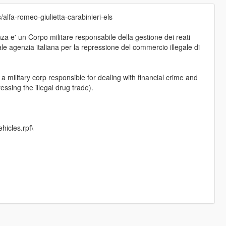
/alfa-romeo-giulietta-carabinieri-els
a e' un Corpo militare responsabile della gestione dei reati
ale agenzia italiana per la repressione del commercio illegale di
 military corp responsible for dealing with financial crime and
essing the illegal drug trade).
hicles.rpf\