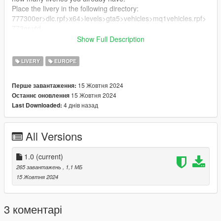
Place the livery in the following directory:
777300er>dlc.rpf>x64>levels>gta5>vehicles>mq1vehicles.rpf>
773er.ytd
Show Full Description
Enjoy!
LIVERY
EUROPE
15 Жовтня 2024
Перше завантаження:
15 Жовтня 2024
Останнє оновлення
4 днів назад
Last Downloaded:
All Versions
1.0
(current)
265 завантажень
, 1,1 МБ
15 Жовтня 2024
3 коментарі