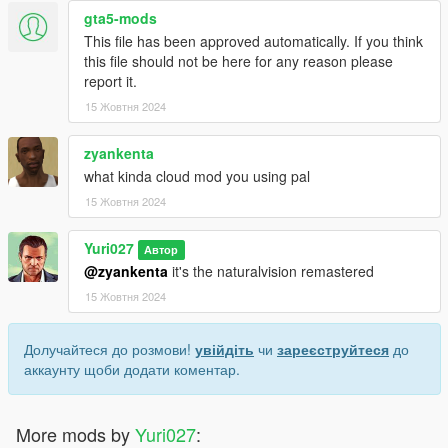
gta5-mods
This file has been approved automatically. If you think
this file should not be here for any reason please
report it.
15 Жовтня 2024
zyankenta
what kinda cloud mod you using pal
15 Жовтня 2024
Yuri027
Автор
@zyankenta
it's the naturalvision remastered
15 Жовтня 2024
Долучайтеся до розмови!
увійдіть
чи
зареєструйтеся
до
аккаунту щоби додати коментар.
More mods by
Yuri027
: