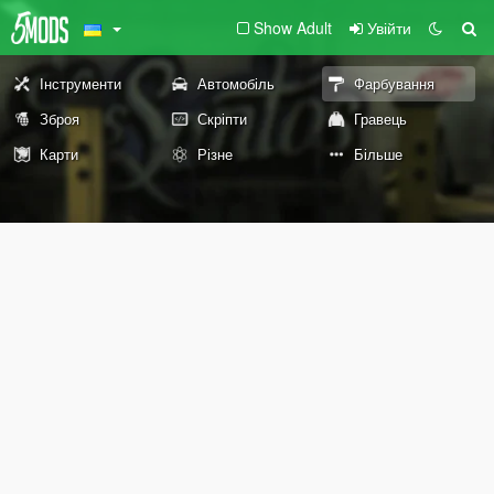
Show Adult
Увійти
Інструменти
Автомобіль
Фарбування
Зброя
Скріпти
Гравець
Карти
Різне
Більше