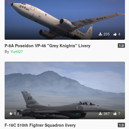
205
4
P-8A Poseidon VP-46 "Grey Knights" Livery
1.0
By
Yuri027
5.0
367
7
F-16C 510th Fighter Squadron livery
1.0