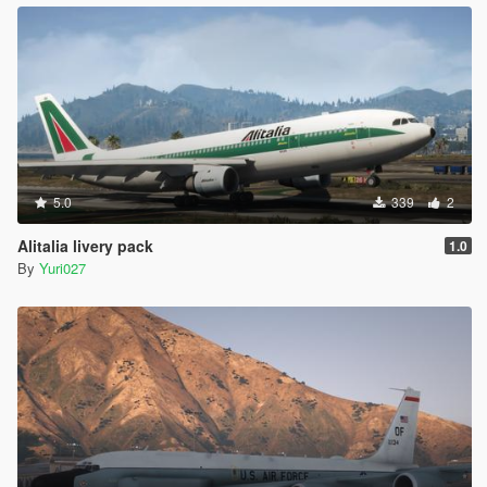
5.0
339
2
Alitalia livery pack
1.0
By
Yuri027