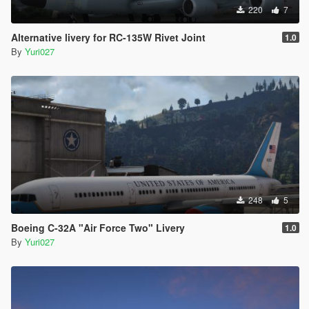
220
7
Alternative livery for RC-135W Rivet Joint
1.0
By
Yuri027
248
5
Boeing C-32A "Air Force Two" Livery
1.0
By
Yuri027