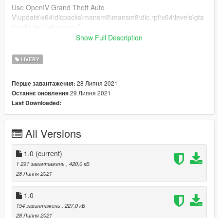
Use OpenIV Grand Theft Auto
V\update\x64\dlcpacks\mansm8\mansm8\dlc.rpf\x64\levels\gta
5\vehicles\vehicles.rpf\
Show Full Description
Drag the "livery" folder map into mansm8.ytd
LIVERY
28 Липня 2021
Перше завантаження:
29 Липня 2021
Останнє оновлення
Last Downloaded:
All Versions
1.0
(current)
1 291 завантажень
, 420,0 кБ
28 Липня 2021
1.0
154 завантажень
, 227,0 кБ
28 Липня 2021