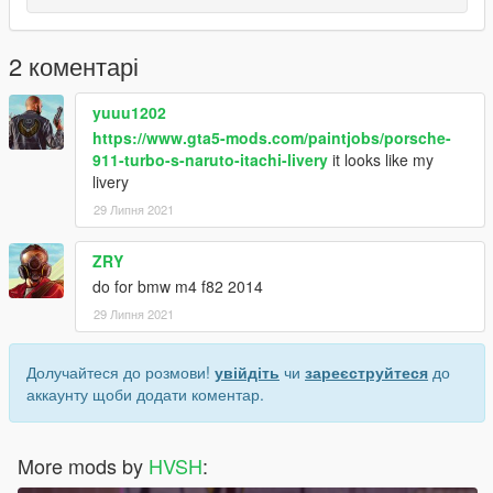
2 коментарі
yuuu1202
https://www.gta5-mods.com/paintjobs/porsche-
911-turbo-s-naruto-itachi-livery
it looks like my
livery
29 Липня 2021
ZRY
do for bmw m4 f82 2014
29 Липня 2021
Долучайтеся до розмови!
увійдіть
чи
зареєструйтеся
до
аккаунту щоби додати коментар.
More mods by
HVSH
: