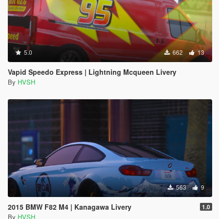
5.0
662
13
Vapid Speedo Express | Lightning Mcqueen Livery
By
HVSH
563
9
2015 BMW F82 M4 | Kanagawa Livery
1.0
By
HVSH