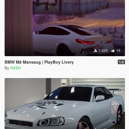
1 225
16
BMW M8 Mansaug | PlayBoy Livery
1.0
By
HVSH