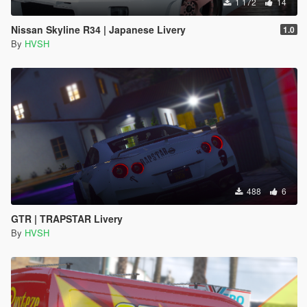
1 172
14
Nissan Skyline R34 | Japanese Livery
1.0
By
HVSH
488
6
GTR | TRAPSTAR Livery
By
HVSH