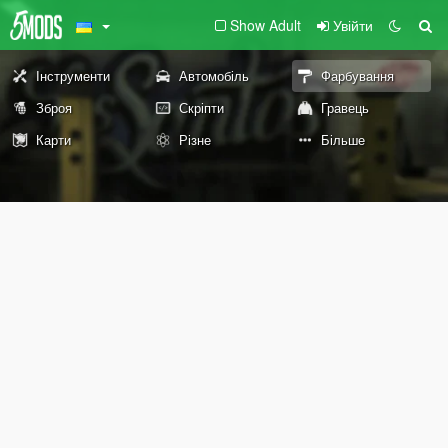
Show Adult
Увійти
Інструменти
Автомобіль
Фарбування
Зброя
Скріпти
Гравець
Карти
Різне
Більше