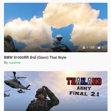
1 189
1
ฺBMW S1000RR ยักษ์ (Giant) Thai Style
By
supertar