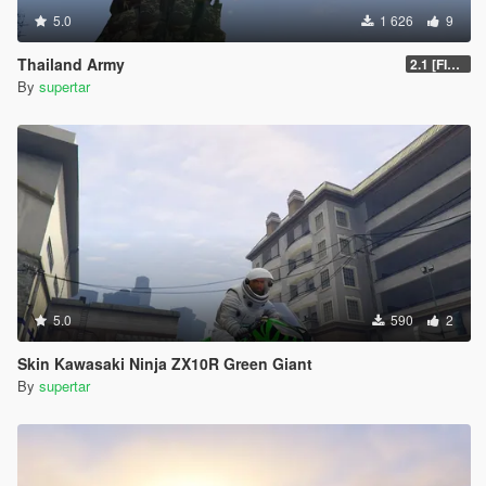
5.0
1 626
9
Thailand Army
2.1 [FINAL]
By
supertar
5.0
590
2
Skin Kawasaki Ninja ZX10R Green Giant
By
supertar