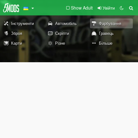
Show Adult
Увійти
Інструменти
Автомобіль
Фарбування
Зброя
Скріпти
Гравець
Карти
Різне
Більше