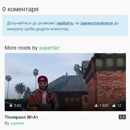
0 коментаря
Долучайтеся до розмови!
увійдіть
чи
зареєструйтеся
до
аккаунту щоби додати коментар.
More mods by
supertar
:
2.63
1 635
12
Thompson M1A1
1.1
By
supertar