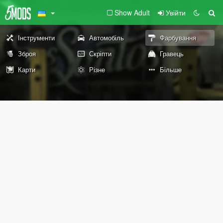
Show Adult
Увійти
Інструменти
Автомобіль
Фарбування
Зброя
Скріпти
Гравець
Карти
Різне
Більше