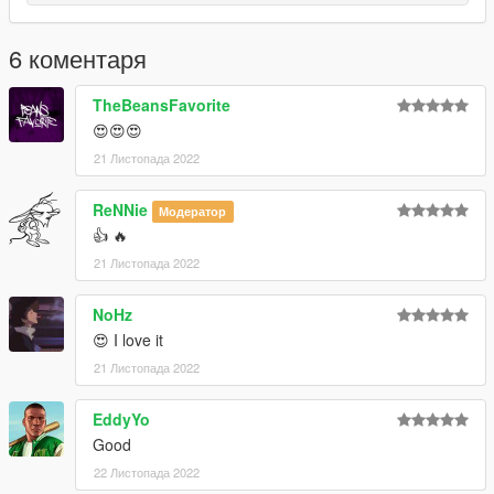
6 коментаря
TheBeansFavorite
😍😍😍
21 Листопада 2022
ReNNie
Модератор
👍 🔥
21 Листопада 2022
NoHz
😍 I love it
21 Листопада 2022
EddyYo
Good
22 Листопада 2022