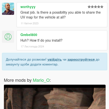
wxrthyyy
Great job. Is there a possibility you able to share the
UV map for the vehicle at all?
11 Квітня 2023
Grebel800
Huh? How tf do you install?
17 Листопада 2024
Долучайтеся до розмови!
увійдіть
чи
зареєструйтеся
до
аккаунту щоби додати коментар.
More mods by
Mario_O
: