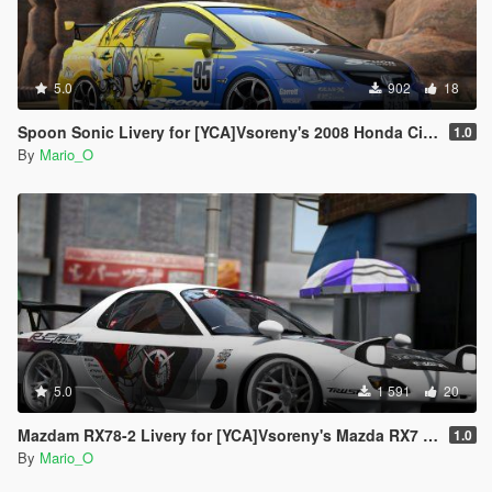
5.0
902
18
Spoon Sonic Livery for [YCA]Vsoreny's 2008 Honda Civic Type-R (FD2) [8K/6K/4K]
1.0
By
Mario_O
5.0
1 591
20
Mazdam RX78-2 Livery for [YCA]Vsoreny's Mazda RX7 Spirit R (FD3S) [8K/6K/4K]
1.0
By
Mario_O