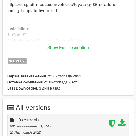
https://zh.gta5-mods.com/vehicles/toyota-gr-86-rz-add-on-
tuning-template-fivem-rhd
--------------------------------------------------------------------------------
----------------------------------------
Installation:
1. OpenIV
2. Replaces 'gr86_sign_1' into gr86.ytd
3. Enjoy!
Show Full Description
--------------------------------------------------------------------------------
----------------------------------------
LIVERY
Please contact the author and indicate the source before use
and modification
21 Листопада 2022
Перше завантаження:
Do not use for commercial purposes
21 Листопада 2022
Останнє оновлення
Thank you very much
3 днів назад
Last Downloaded:
All Versions
1.0
(current)
960 завантажень
, 1,7 МБ
21 Листопада 2022