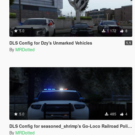
5.0
1 172
8
DLS Config for Dzy's Unmarked Vehicles
1.1
By
MRDotted
5.0
485
4
DLS Config for seasoned_shrimp's Go-Loco Railroad Police Pack
By
MRDotted