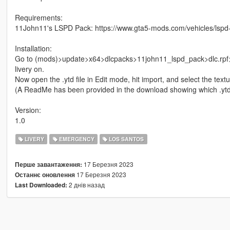
Requirements:
11John11's LSPD Pack: https://www.gta5-mods.com/vehicles/lspd
Installation:
Go to (mods)>update>x64>dlcpacks>11john11_lspd_pack>dlc.rpf>x64
livery on.
Now open the .ytd file in Edit mode, hit import, and select the text
(A ReadMe has been provided in the download showing which .ytd f
Version:
1.0
LIVERY
EMERGENCY
LOS SANTOS
17 Березня 2023
Перше завантаження:
17 Березня 2023
Останнє оновлення
2 днів назад
Last Downloaded: