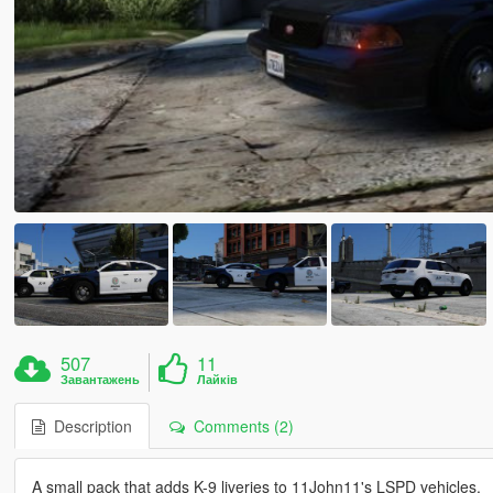
507
11
Завантажень
Лайків
Description
Comments (2)
A small pack that adds K-9 liveries to 11John11's LSPD vehicles.