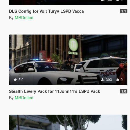
DLS Config for Voit Turyv LSPD Vacca
1.1
By
MRDotted
5.0
303
9
Stealth Livery Pack for 11John11's LSPD Pack
1.0
By
MRDotted