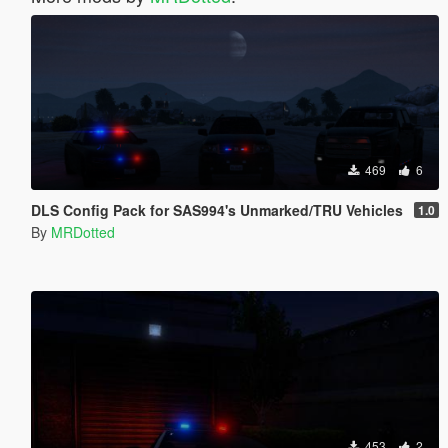
469
6
DLS Config Pack for SAS994's Unmarked/TRU Vehicles
1.0
By
MRDotted
453
2