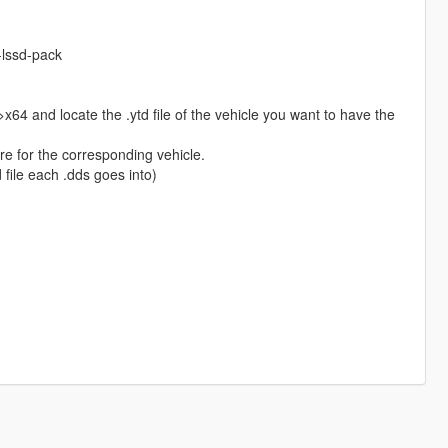
-lssd-pack
 and locate the .ytd file of the vehicle you want to have the
ure for the corresponding vehicle.
ile each .dds goes into)