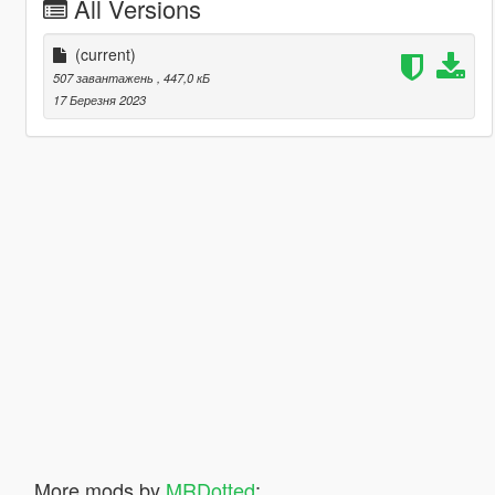
All Versions
(current)
507 завантажень
, 447,0 кБ
17 Березня 2023
More mods by
MRDotted
: