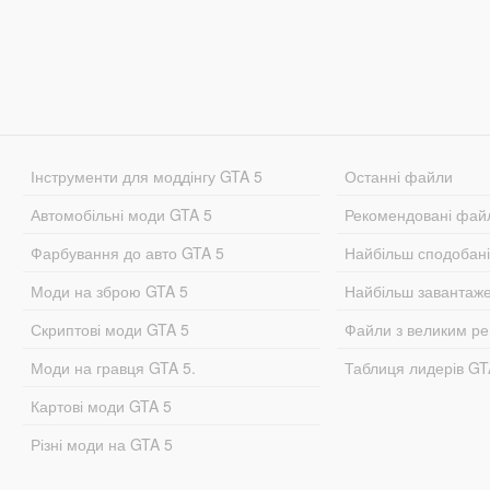
Інструменти для моддінгу GTA 5
Останні файли
Автомобільні моди GTA 5
Рекомендовані фай
Фарбування до авто GTA 5
Найбільш сподобан
Моди на зброю GTA 5
Найбільш завантаж
Скриптові моди GTA 5
Файли з великим р
Моди на гравця GTA 5.
Таблиця лидерів G
Картові моди GTA 5
Різні моди на GTA 5