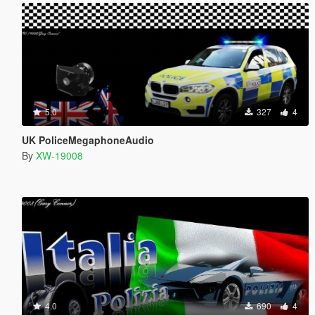
5.0
327
4
UK PoliceMegaphoneAudio
By
XW-19008
4.0
690
4