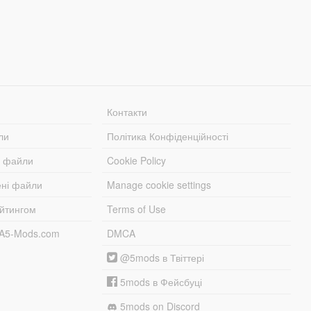
Контакти
ли
Політика Конфіденційності
і файли
Cookie Policy
ені файли
Manage cookie settings
ейтингом
Terms of Use
TA5-Mods.com
DMCA
@5mods в Твіттері
5mods в Фейсбуці
5mods on Discord