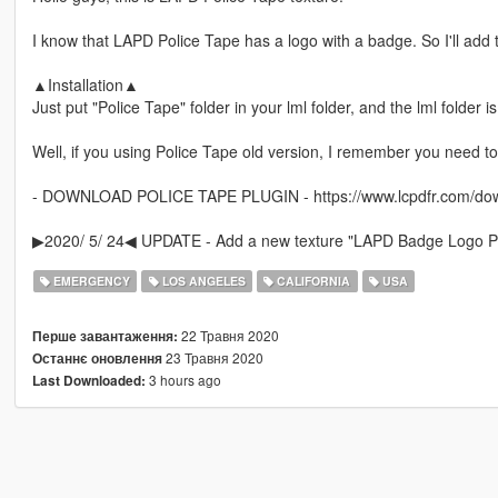
I know that LAPD Police Tape has a logo with a badge. So I'll add t
▲Installation▲
Just put "Police Tape" folder in your lml folder, and the lml folder i
Well, if you using Police Tape old version, I remember you need to 
- DOWNLOAD POLICE TAPE PLUGIN - https://www.lcpdfr.com/down
▶2020/ 5/ 24◀ UPDATE - Add a new texture "LAPD Badge Logo Po
EMERGENCY
LOS ANGELES
CALIFORNIA
USA
22 Травня 2020
Перше завантаження:
23 Травня 2020
Останнє оновлення
3 hours ago
Last Downloaded: