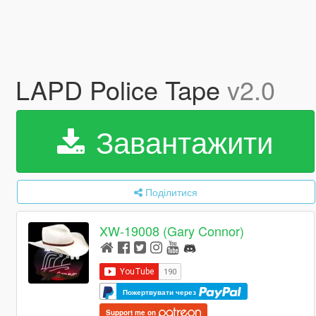
LAPD Police Tape
v2.0
Завантажити
Поділитися
XW-19008 (Gary Connor)
Пожертвувати через
Support me on