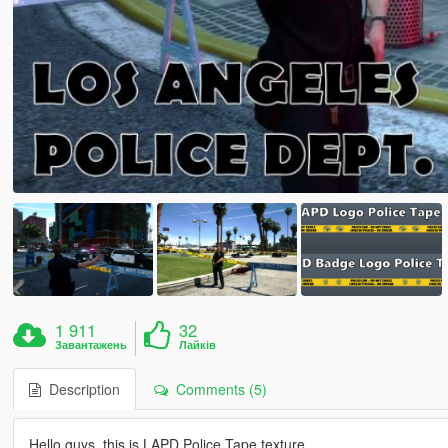
1 911
32
Завантажень
Лайків
Description
Comments (5)
Hello guys, this is LAPD Police Tape texture.