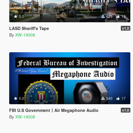
5.0
629
13
LASD Sheriff's Tape
v1.0
By
XW-19008
5.0
540
17
FBI U.S Government丨Air Megaphone Audio
v1.0
By
XW-19008