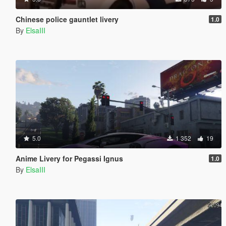
Chinese police gauntlet livery
1.0
By
ElsaIII
5.0
1 352
19
Anime Livery for Pegassi Ignus
1.0
By
ElsaIII