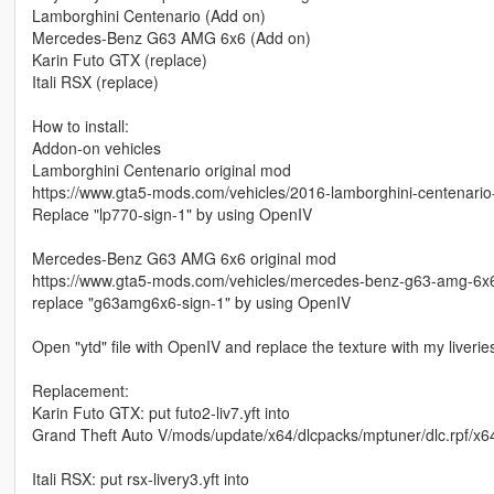
Lamborghini Centenario (Add on)
Mercedes-Benz G63 AMG 6x6 (Add on)
Karin Futo GTX (replace)
Itali RSX (replace)
How to install:
Addon-on vehicles
Lamborghini Centenario original mod
https://www.gta5-mods.com/vehicles/2016-lamborghini-centenario
Replace "lp770-sign-1" by using OpenIV
Mercedes-Benz G63 AMG 6x6 original mod
https://www.gta5-mods.com/vehicles/mercedes-benz-g63-amg-6x6
replace "g63amg6x6-sign-1" by using OpenIV
Open "ytd" file with OpenIV and replace the texture with my liverie
Replacement:
Karin Futo GTX: put futo2-liv7.yft into
Grand Theft Auto V/mods/update/x64/dlcpacks/mptuner/dlc.rpf/x6
Itali RSX: put rsx-livery3.yft into