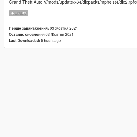
Grand Theft Auto V/mods/update/x64/dlcpacks/mpheist4/dlc2.rpf/x6
LIVERY
03 Жовтня 2021
Перше завантаження:
03 Жовтня 2021
Останнє оновлення
5 hours ago
Last Downloaded: