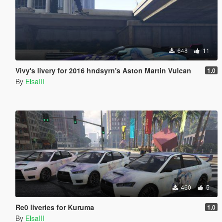
648
11
Vivy's livery for 2016 hndsyrn's Aston Martin Vulcan
1.0
By
ElsaIII
460
5
Re0 liveries for Kuruma
1.0
By
ElsaIII