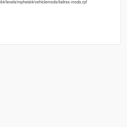
4/levels/mpheist4/vehiclemods/italirsx-mods.rpf