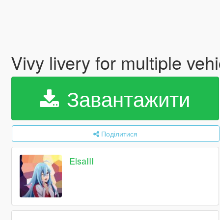
Vivy livery for multiple veh
Завантажити
Поділитися
ElsaIII