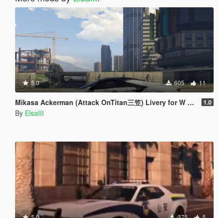
5.0
605
11
Mikasa Ackerman (Attack OnTitan三笠) Livery for W Motors Fenyr [4k]
1.0
By
ElsaIII
5.0
375
5