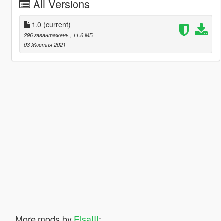
All Versions
1.0
(current)
296 завантажень
, 11,6 МБ
03 Жовтня 2021
More mods by
ElsaIII
: