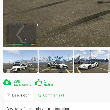
296
5
Завантажень
Лайків
Description
Comments (1)
Vivy livery for multiple vehicles including