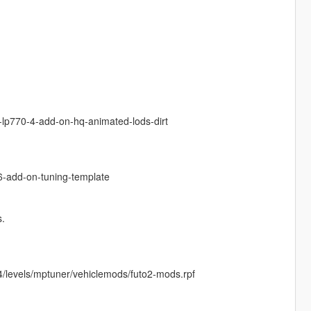
-lp770-4-add-on-hq-animated-lods-dirt
-add-on-tuning-template
s.
4/levels/mptuner/vehiclemods/futo2-mods.rpf