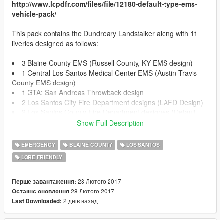
http://www.lcpdfr.com/files/file/12180-default-type-ems-
vehicle-pack/
This pack contains the Dundreary Landstalker along with 11
liveries designed as follows:
3 Blaine County EMS (Russell County, KY EMS design)
1 Central Los Santos Medical Center EMS (Austin-Travis
County EMS design)
1 GTA: San Andreas Throwback design
2 Los Santos City Fire Department designs (LAFD Design)
2 Los Santos County Fire Department designes (Default
GTA V Design)
Show Full Description
2 Los Santos Medical Center (Mix between LAC+USC
hospital design and default GTA V Los Santos Medical Center)
EMERGENCY
BLAINE COUNTY
LOS SANTOS
LORE FRIENDLY
!!!INSTALLATION!!!
28 Лютого 2017
Перше завантаження:
OPEN IV REQUIRED TO INSTALL
28 Лютого 2017
Останнє оновлення
2 днів назад
Last Downloaded:
!!!REPLACE INSTALLATION!!!