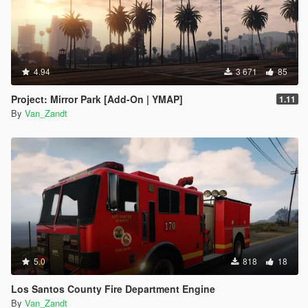
4.94
3 671
85
Project: Mirror Park [Add-On | YMAP]
1.11
By
Van_Zandt
5.0
818
18
Los Santos County Fire Department Engine
By
Van_Zandt