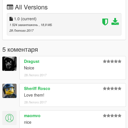
1. To install Navigate to Rockstar Games\Grand Theft Auto
All Versions
V\mods\x64e.rpf\levels\gta5\vehicles.rpf
2. Replace ambulance files with default ambulance files
1.0
(current)
1 524 завантажень
, 18,9 МБ
28 Лютого 2017
5 коментаря
Dragust
Noice
28 Лютого 2017
Sheriff Rosco
Love them!
28 Лютого 2017
maomvo
nice