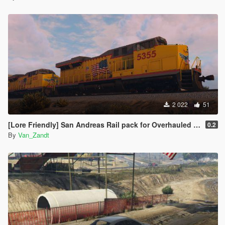
2 022
51
[Lore Friendly] San Andreas Rail pack for Overhauled trains
0.2
By
Van_Zandt