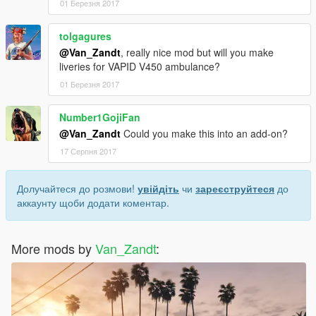
01 Березня 2017
tolgagures
@Van_Zandt
, really nice mod but will you make
liveries for VAPID V450 ambulance?
01 Березня 2017
Number1GojiFan
@Van_Zandt
Could you make this into an add-on?
17 Серпня 2017
Долучайтеся до розмови!
увійдіть
чи
зареєструйтеся
до
аккаунту щоби додати коментар.
More mods by
Van_Zandt
: