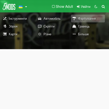
Show Adult
Увійти
Інструменти
Автомобіль
Фарбування
Зброя
Скріпти
Гравець
Карти
Різне
Більше