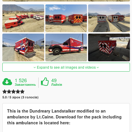
Expand to see all images and videos
1 526
49
Завантажень
Лайків
5.0 / 5 зірок (3 голосів)
This is the Dundreary Landstalker modified to an
ambulance by Lt.Caine. Download for the pack including
this ambulance is located here: