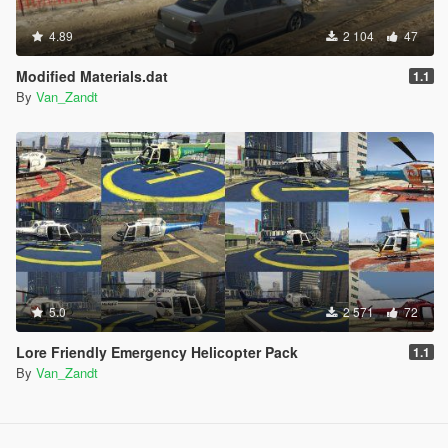
4.89
2 104
47
Modified Materials.dat
1.1
By
Van_Zandt
5.0
2 571
72
Lore Friendly Emergency Helicopter Pack
1.1
By
Van_Zandt