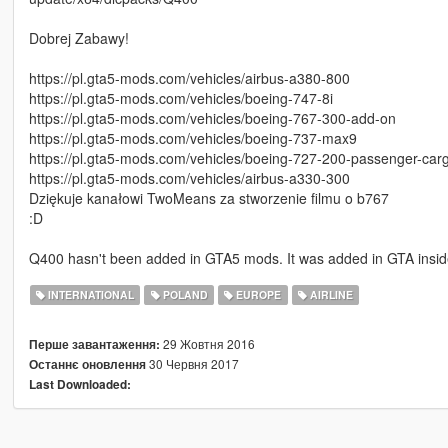
Dobrej Zabawy!
https://pl.gta5-mods.com/vehicles/airbus-a380-800
https://pl.gta5-mods.com/vehicles/boeing-747-8i
https://pl.gta5-mods.com/vehicles/boeing-767-300-add-on
https://pl.gta5-mods.com/vehicles/boeing-737-max9
https://pl.gta5-mods.com/vehicles/boeing-727-200-passenger-car
https://pl.gta5-mods.com/vehicles/airbus-a330-300
Dziękuje kanałowi TwoMeans za stworzenie filmu o b767
:D
Q400 hasn't been added in GTA5 mods. It was added in GTA insi
INTERNATIONAL
POLAND
EUROPE
AIRLINE
29 Жовтня 2016
Перше завантаження:
30 Червня 2017
Останнє оновлення
Last Downloaded: