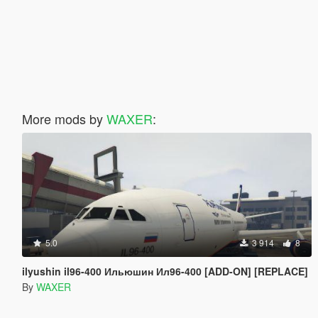
More mods by
WAXER
:
5.0
3 914
8
ilyushin il96-400 Ильюшин Ил96-400 [ADD-ON] [REPLACE]
By
WAXER