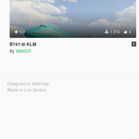
5.0
1 274
4
B747-8i KLM
1
By
WAXER
Designed in Alderney
Made in Los Santos