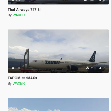
Thai Airways 747-8I
By
WAXER
5.0
719
7
TAROM 737MAX9
By
WAXER