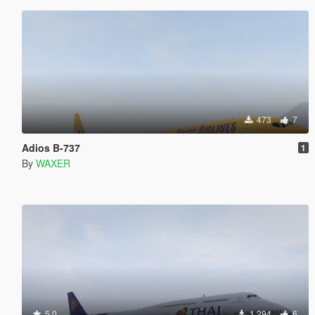
473
7
Adios B-737
1
By
WAXER
5.0
1 294
6