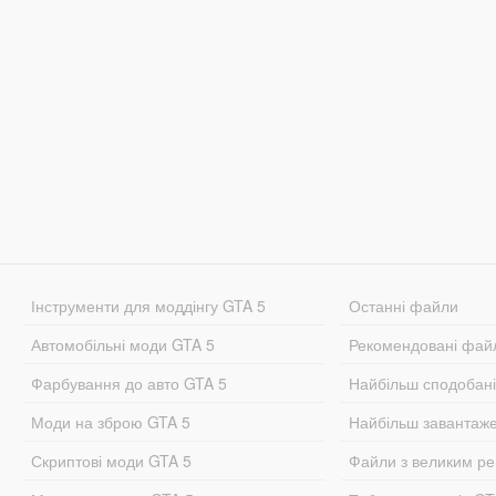
Інструменти для моддінгу GTA 5
Останні файли
Автомобільні моди GTA 5
Рекомендовані фай
Фарбування до авто GTA 5
Найбільш сподобан
Моди на зброю GTA 5
Найбільш завантаж
Скриптові моди GTA 5
Файли з великим р