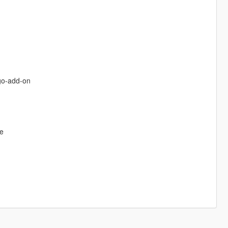
go-add-on
de