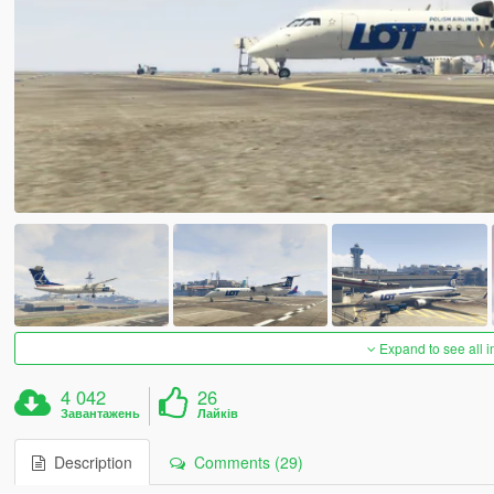
Expand to see all 
4 042
26
Завантажень
Лайків
Description
Comments (29)