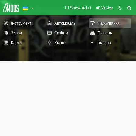
Show Adult
Увійти
Інструменти
Автомобіль
Фарбування
Зброя
Скріпти
Гравець
Карти
Різне
Більше