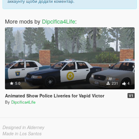
аккаунту щоби додати коментар.
More mods by
Dipcifica4Life
:
5.0
231
4
Animated Show Police Liveries for Vapid Victor
V1
By
Dipcifica4Life
Designed in Alderney
Made in Los Santos