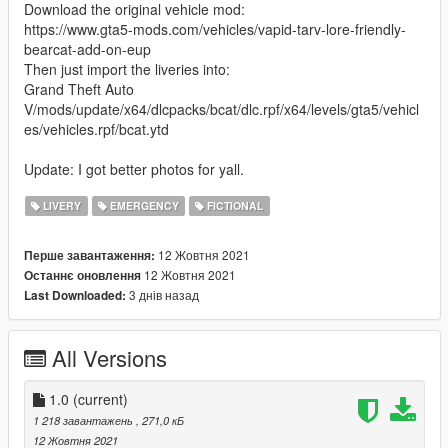
Download the original vehicle mod:
https://www.gta5-mods.com/vehicles/vapid-tarv-lore-friendly-
bearcat-add-on-eup
Then just import the liveries into:
Grand Theft Auto
V/mods/update/x64/dlcpacks/bcat/dlc.rpf/x64/levels/gta5/vehicl
es/vehicles.rpf/bcat.ytd
Update: I got better photos for yall.
LIVERY
EMERGENCY
FICTIONAL
12 Жовтня 2021
Перше завантаження:
12 Жовтня 2021
Останнє оновлення
3 днів назад
Last Downloaded:
All Versions
1.0
(current)
1 218 завантажень
, 271,0 кБ
12 Жовтня 2021