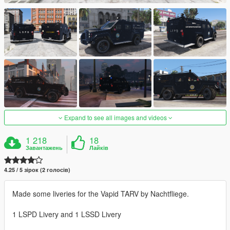
Expand to see all images and videos
1 218
18
Завантажень
Лайків
4.25 / 5 зірок (2 голосів)
Made some liveries for the Vapid TARV by Nachtfliege.
1 LSPD Livery and 1 LSSD Livery