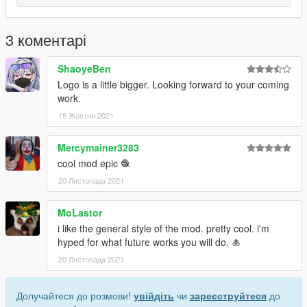
3 коментарі
ShaoyeBen
Logo is a little bigger. Looking forward to your coming
work.
15 Жовтня 2021
Mercymainer3283
cool mod epic 🧶
20 Листопада 2021
MoLastor
i like the general style of the mod. pretty cool. i'm
hyped for what future works you will do. 🎍
20 Листопада 2021
Долучайтеся до розмови!
увійдіть
чи
зареєструйтеся
до