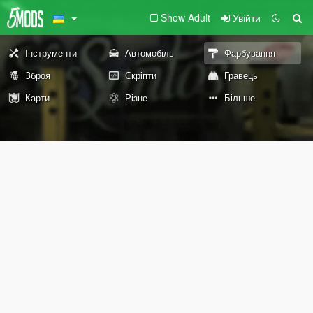
Show Adult
Увійти
Інструменти
Автомобіль
Фарбування
Зброя
Скріпти
Гравець
Карти
Різне
Більше