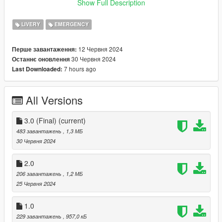
Credits and Summary of installation instructions can be found
Show Full Description
in the README file, Thank you.
LIVERY
EMERGENCY
12 Червня 2024
Перше завантаження:
30 Червня 2024
Останнє оновлення
7 hours ago
Last Downloaded:
All Versions
3.0 (Final)
(current)
483 завантажень
, 1,3 МБ
30 Червня 2024
2.0
206 завантажень
, 1,2 МБ
25 Червня 2024
1.0
229 завантажень
, 957,0 кБ