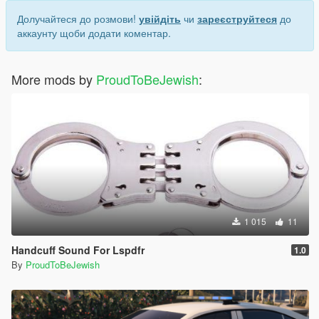
Долучайтеся до розмови!
увійдіть
чи
зареєструйтеся
до
аккаунту щоби додати коментар.
More mods by
ProudToBeJewish
:
1 015
11
Handcuff Sound For Lspdfr
1.0
By
ProudToBeJewish