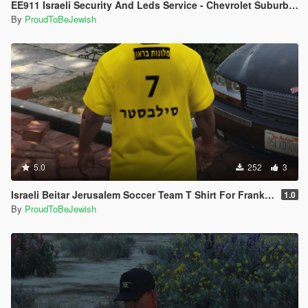
EE911 Israeli Security And Leds Service - Chevrolet Suburban
By
ProudToBeJewish
5.0
252
3
Israeli Beitar Jerusalem Soccer Team T Shirt For Franklin
1.0
By
ProudToBeJewish