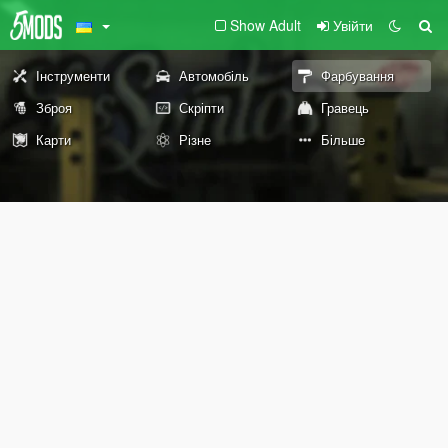
Show Adult
Увійти
Інструменти
Автомобіль
Фарбування
Зброя
Скріпти
Гравець
Карти
Різне
Більше