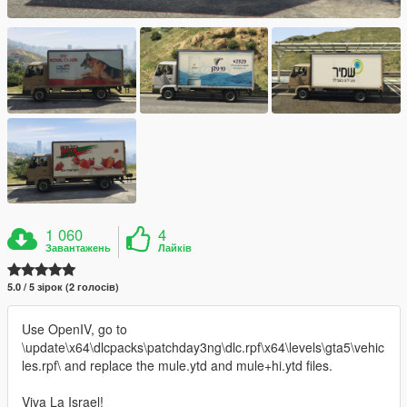
1 060
4
Завантажень
Лайків
5.0 / 5 зірок (2 голосів)
Use OpenIV, go to
\update\x64\dlcpacks\patchday3ng\dlc.rpf\x64\levels\gta5\vehic
les.rpf\ and replace the mule.ytd and mule+hi.ytd files.
Viva La Israel!