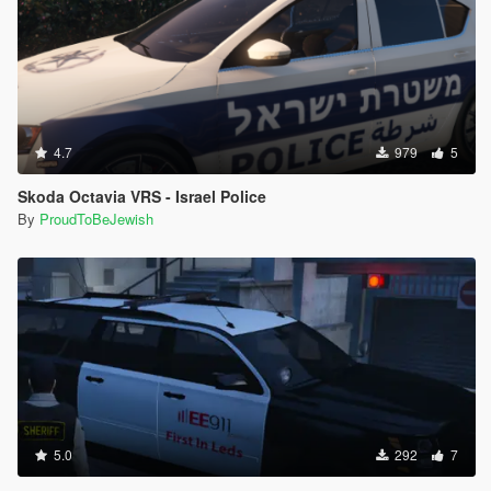
4.7
979
5
Skoda Octavia VRS - Israel Police
By
ProudToBeJewish
5.0
292
7