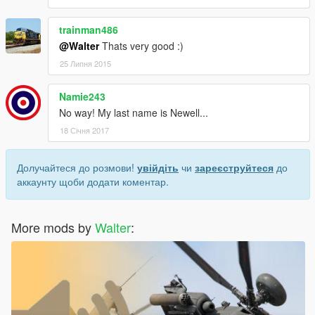
trainman486
@Walter
Thats very good :)
25 Липня 2015
Namie243
No way! My last name is Newell...
18 Січня 2017
Долучайтеся до розмови!
увійдіть
чи
зареєструйтеся
до
аккаунту щоби додати коментар.
More mods by
Walter
: