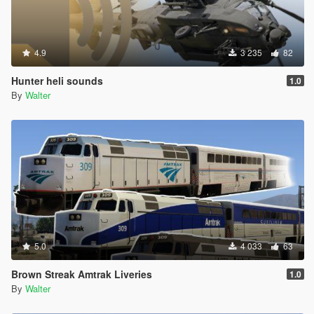
4.9
3 235
82
Hunter heli sounds
1.0
By
Walter
5.0
4 033
63
Brown Streak Amtrak Liveries
1.0
By
Walter