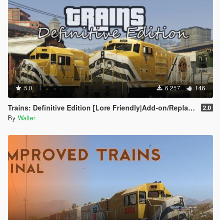
5.0
6 257
146
Trains: Definitive Edition [Lore Friendly|Add-on/Replace]
2.0
By
Walter