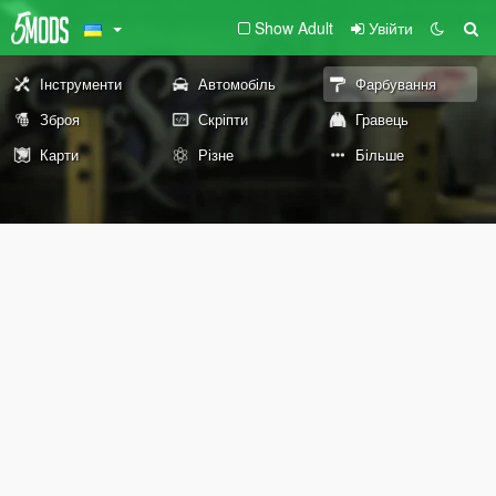
Show Adult
Увійти
Інструменти
Автомобіль
Фарбування
Зброя
Скріпти
Гравець
Карти
Різне
Більше