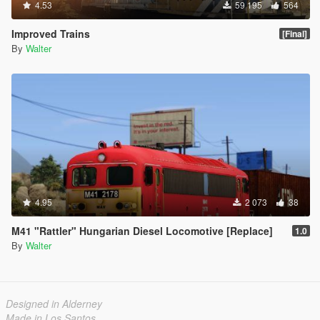
4.53
59 195
564
Improved Trains
[Final]
By
Walter
4.95
2 073
38
M41 "Rattler" Hungarian Diesel Locomotive [Replace]
1.0
By
Walter
Designed in Alderney
Made in Los Santos