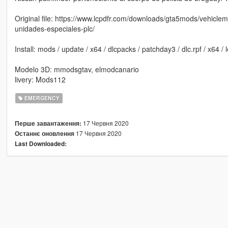
Original file: https://www.lcpdfr.com/downloads/gta5mods/vehiclem
unidades-especiales-plc/
Install: mods / update / x64 / dlcpacks / patchday3 / dlc.rpf / x64 / l
Modelo 3D: mmodsgtav, elmodcanario
livery: Mods112
EMERGENCY
17 Червня 2020
Перше завантаження:
17 Червня 2020
Останнє оновлення
Last Downloaded: