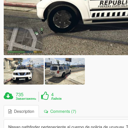
735
4
Завантажень
Лайків
Description
Comments (7)
Nissan pathfinder perteneciente al cuerpo de policia de uruguay. Th