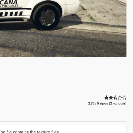
2.75 / 5 зірок (2 голосів)
e file contains the texture files