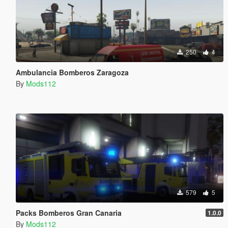
250
4
Ambulancia Bomberos Zaragoza
By
Mods112
579
5
Packs Bomberos Gran Canaria
1.0.0
By
Mods112