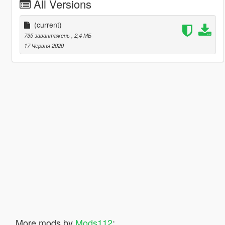
All Versions
(current)
735 завантажень
, 2,4 МБ
17 Червня 2020
More mods by
Mods112
: