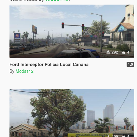
292
4
Ford Interceptor Policia Local Canaria
1.0
By
Mods112
209
4