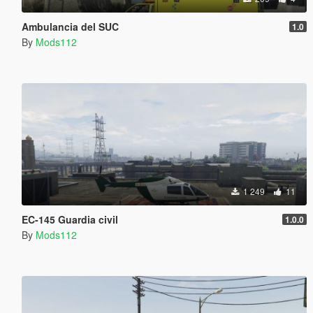
Ambulancia del SUC
1.0
By
Mods112
1 249
11
EC-145 Guardia civil
1.0.0
By
Mods112