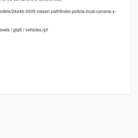
odels/24446-2005-nissan-pathfinder-policia-local-canaria-y-
evels / gta5 / vehicles.rpf