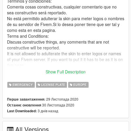
Terminos y condiciones:
Comenta cosas constructivas, cualquier comentario que no
sea constructivo será reportado.
No está permitido adulterar la skin para meter logos o nombres
de su servidor de Fivem.Si lo desea poner tiene que ser tal y
como esta en esta pagina.
Terms and Conditions:
Discuss constructive things, any comments that are not
constructive will be reported.
It is not allowed to adulterate the skin to enter logos or names
of your Fivem server. If you want to put it it has to be as it is on
this page.
Show Full Description
- Instalación/Installation:
Es replace /It is replace
EMERGENCY
LICENSE PLATE
EUROPE
GTAV/Mods/Update/Update.rpf/x64/dlcpacks/patchday20ng/dlc.
rpf/x64/levels/gta5/vehicles.rpf
29 Листопада 2020
Перше завантаження:
30 Листопада 2020
Останнє оновлення
Listado Originales/Originales Files:
3 днів назад
Last Downloaded:
Original: https://es.gta5-mods.com/vehicles/alfa-romeo-159-
civetta
All Versions
Credits: