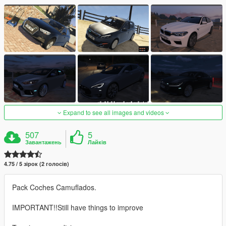
Expand to see all images and videos
507
5
Завантажень
Лайків
4.75 / 5 зірок (2 голосів)
Pack Coches Camuflados.
IMPORTANT!!Still have things to improve