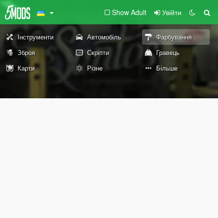
Show Adult
Увійти
Інструменти
Автомобіль
Фарбування
Зброя
Скріпти
Гравець
Карти
Різне
Більше