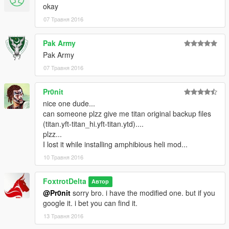
okay
07 Травня 2016
Pak Army
Pak Army
07 Травня 2016
Pr0nit
nice one dude...
can someone plzz give me titan original backup files
(titan.yft-titan_hi.yft-titan.ytd)....
plzz...
I lost it while installing amphibious heli mod...
10 Травня 2016
FoxtrotDelta
Автор
@Pr0nit
sorry bro. i have the modified one. but if you
google it. i bet you can find it.
13 Травня 2016