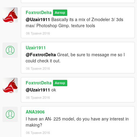
FoxtrotDelta
Автор
@Uzair1911
Basically its a mix of Zmodeler 3/ 3ds
max/ Photoshop Gimp. texture tools
06 Травня 2016
Uzair1911
@FoxtrotDelta
Great, be sure to message me so I
could check it out.
06 Травня 2016
FoxtrotDelta
Автор
@Uzair1911
ok
06 Травня 2016
ANA3906
I have an AN- 225 model, do you have any interest in
making?
06 Травня 2016