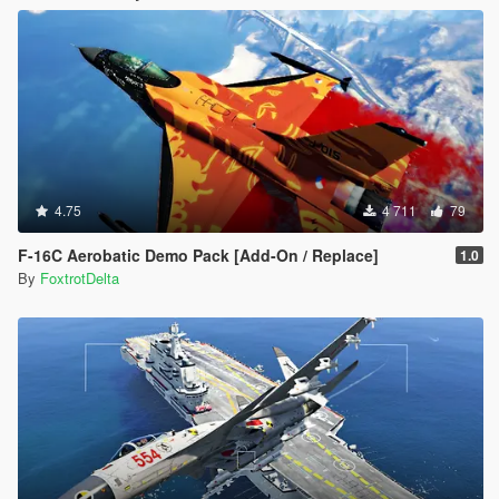
4.75
4 711
79
F-16C Aerobatic Demo Pack [Add-On / Replace]
1.0
By
FoxtrotDelta