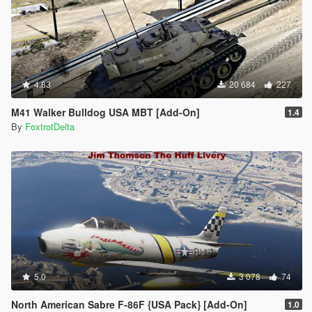
4.83
20 684
227
M41 Walker Bulldog USA MBT [Add-On]
1.4
By
FoxtrotDelta
5.0
3 078
74
North American Sabre F-86F {USA Pack} [Add-On]
1.0