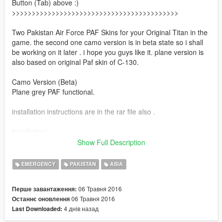
Button (Tab) above :)
>>>>>>>>>>>>>>>>>>>>>>>>>>>>>>>>>>>>>>>>>>
Two Pakistan Air Force PAF Skins for your Original Titan in the
game. the second one camo version is in beta state so i shall
be working on it later . i hope you guys like it. plane version is
also based on original Paf skin of C-130.
Camo Version (Beta)
Plane grey PAF functional.
installation instructions are in the rar file also .
Installation:
REMEMBER TO BACK YOUR FILES!!!
Show Full Description
Go to: update > x64 > dlcpacks > patchday2ng > dlc.rpf > x64 >
EMERGENCY
PAKISTAN
ASIA
levels > gta5 > vehicles.rpf
06 Травня 2016
Перше завантаження:
06 Травня 2016
Останнє оновлення
4 днів назад
Last Downloaded: