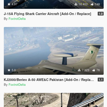
4.97
16 403
148
J-15A Flying Shark Carrier Aircraft [Add-On / Replace]
1.0
By
FoxtrotDelta
5.0
7 323
76
KJ2000/Beriev A-50 AWE&C Pakistan [Add-On / Replace] 空警中国
1.1
By
FoxtrotDelta