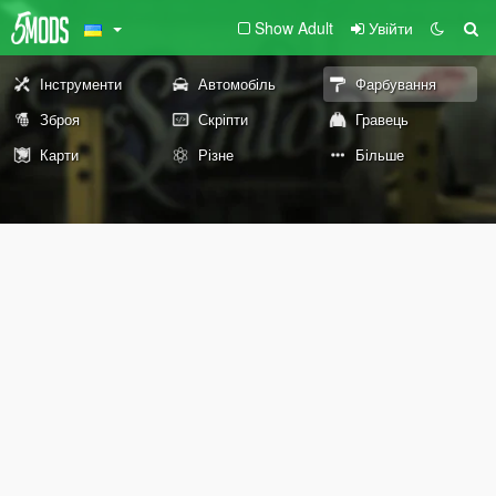
Show Adult
Увійти
Інструменти
Автомобіль
Фарбування
Зброя
Скріпти
Гравець
Карти
Різне
Більше