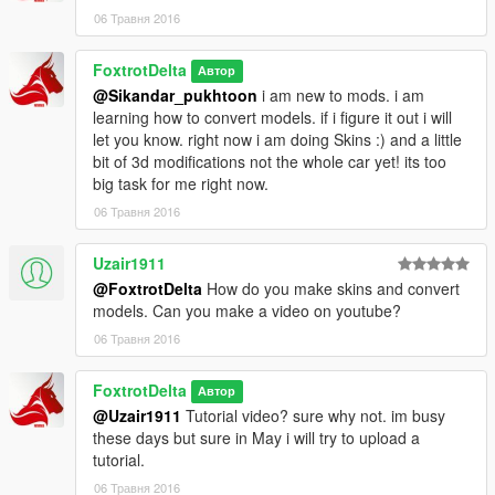
06 Травня 2016
FoxtrotDelta
Автор
@Sikandar_pukhtoon
i am new to mods. i am
learning how to convert models. if i figure it out i will
let you know. right now i am doing Skins :) and a little
bit of 3d modifications not the whole car yet! its too
big task for me right now.
06 Травня 2016
Uzair1911
@FoxtrotDelta
How do you make skins and convert
models. Can you make a video on youtube?
06 Травня 2016
FoxtrotDelta
Автор
@Uzair1911
Tutorial video? sure why not. im busy
these days but sure in May i will try to upload a
tutorial.
06 Травня 2016