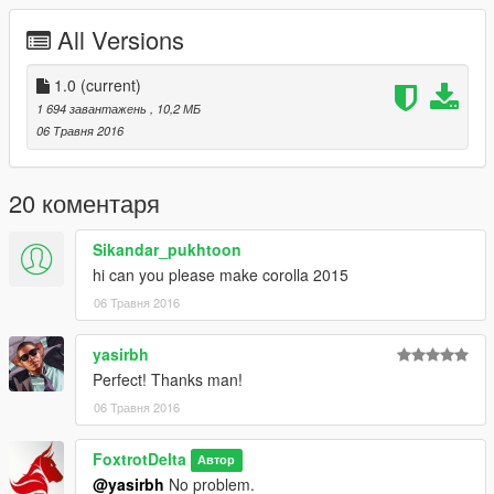
All Versions
1.0
(current)
1 694 завантажень
, 10,2 МБ
06 Травня 2016
20 коментаря
Sikandar_pukhtoon
hi can you please make corolla 2015
06 Травня 2016
yasirbh
Perfect! Thanks man!
06 Травня 2016
FoxtrotDelta
Автор
@yasirbh
No problem.