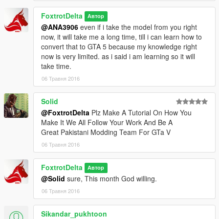
FoxtrotDelta
Автор
@ANA3906
even if i take the model from you right
now, it will take me a long time, till i can learn how to
convert that to GTA 5 because my knowledge right
now is very limited. as i said i am learning so it will
take time.
06 Травня 2016
Solid
@FoxtrotDelta
Plz Make A Tutorial On How You
Make It We All Follow Your Work And Be A
Great Pakistani Modding Team For GTa V
06 Травня 2016
FoxtrotDelta
Автор
@Solid
sure, This month God willing.
06 Травня 2016
Sikandar_pukhtoon