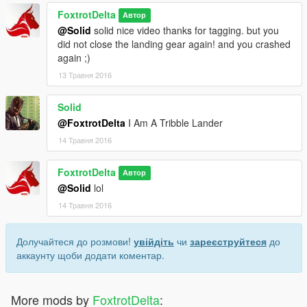
FoxtrotDelta
Автор
@Solid
solid nice video thanks for tagging. but you
did not close the landing gear again! and you crashed
again ;)
13 Травня 2016
Solid
@FoxtrotDelta
I Am A Tribble Lander
14 Травня 2016
FoxtrotDelta
Автор
@Solid
lol
14 Травня 2016
Долучайтеся до розмови!
увійдіть
чи
зареєструйтеся
до
аккаунту щоби додати коментар.
More mods by
FoxtrotDelta
: