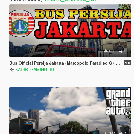
656
0
Bus Official Persija Jakarta (Marcopolo Paradiso G7 1800 DD)
1.0
By
KADIR_GAMING_ID
262
2