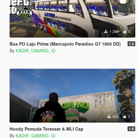
1 290
0
Bus PO Laju Prima (Marcopolo Paradiso G7 1800 DD)
1.0
By
KADIR_GAMING_ID
425
2
Hoody Pemuda Tersesat & MLI Cap
1.0
By
KADIR_GAMING_ID