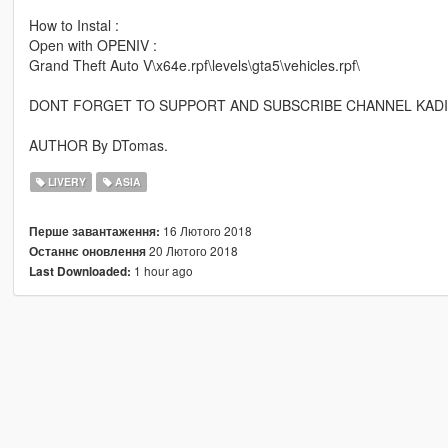
How to Instal :
Open with OPENIV :
Grand Theft Auto V\x64e.rpf\levels\gta5\vehicles.rpf\
DONT FORGET TO SUPPORT AND SUBSCRIBE CHANNEL KAD
AUTHOR By DTomas.
LIVERY
ASIA
16 Лютого 2018
Перше завантаження:
20 Лютого 2018
Останнє оновлення
1 hour ago
Last Downloaded: