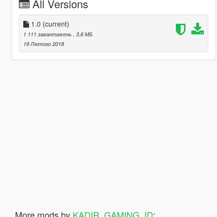
All Versions
1.0
(current)
1 111 завантажень
, 3,6 МБ
19 Лютого 2018
More mods by
KADIR_GAMING_ID
: