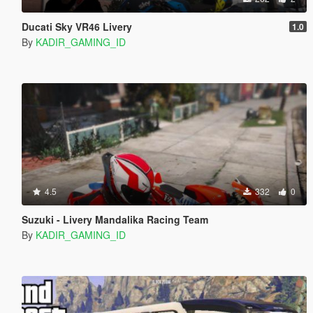
Ducati Sky VR46 Livery
1.0
By
KADIR_GAMING_ID
4.5
332
0
Suzuki - Livery Mandalika Racing Team
By
KADIR_GAMING_ID