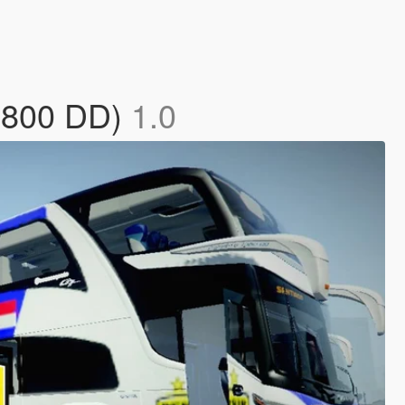
 1800 DD)
1.0