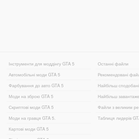
Інструменти для моддінгу GTA 5
Останні файли
Автомобільні моди GTA 5
Рекомендовані фай
Фарбування до авто GTA 5
Найбільш сподобан
Моди на зброю GTA 5
Найбільш завантаж
Скриптові моди GTA 5
Файли з великим р
Моди на гравця GTA 5.
Таблиця лидерів G
Картові моди GTA 5