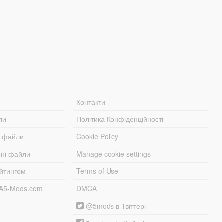
Контакти
ли
Політика Конфіденційності
і файли
Cookie Policy
ені файли
Manage cookie settings
ейтингом
Terms of Use
TA5-Mods.com
DMCA
@5mods в Твіттері