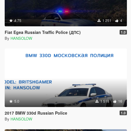
4.75
1 251
4
Fiat Egea Russian Traffic Police (ДПС)
1.0
By
HANSOLOW
5.0
1 518
16
2017 BMW 330d Russian Police
1.0
By
HANSOLOW