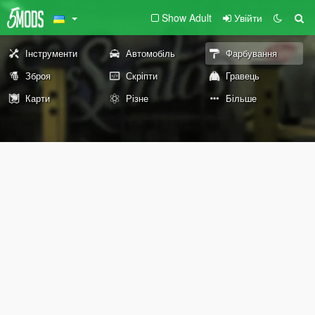
Show Adult
Увійти
Інструменти
Автомобіль
Фарбування
Зброя
Скріпти
Гравець
Карти
Різне
Більше