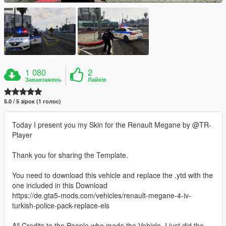
1 080
2
Завантажень
Лайків
5.0 / 5 зірок (1 голос)
Today I present you my Skin for the Renault Megane by @TR-
Player
Thank you for sharing the Template.
You need to download this vehicle and replace the .ytd with the
one included in this Download
https://de.gta5-mods.com/vehicles/renault-megane-4-iv-
turkish-police-pack-replace-els
All Credits to the People who made the Vehicle, I just did the