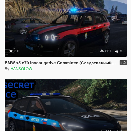
5.0
667
3
BMW x5 e70 Investigative Committee (Следственный комитет) Police
1.0
By
HANSOLOW