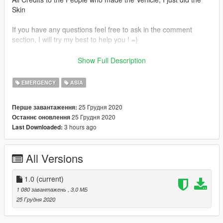
Skin
If you have any questions feel free to ask in the comment
section, I will try my best to help you ! =)
How to install:
Show Full Description
!make sure to use the marked model, otherwise the car won't
EMERGENCY
ASIA
have the correct lightbar!
25 Грудня 2020
Перше завантаження:
Open OPENIV
25 Грудня 2020
Останнє оновлення
3 hours ago
Last Downloaded:
Head to (Albos Mod Loader)
Rockstar Games\Grand Theft Auto
V\mods\update\x64\dlcpacks\MODDING\dlc.rpf\x64\levels\gta5\
All Versions
vehicles\vehicles.rpf\
-or-
1.0
(current)
1 080 завантажень
, 3,0 МБ
Head to (without Albos Mod Loader)
25 Грудня 2020
Grand Theft Auto
V\update\x64\dlcpacks\patchday24ng\dlc.rpf\x64\levels\gta5\ve