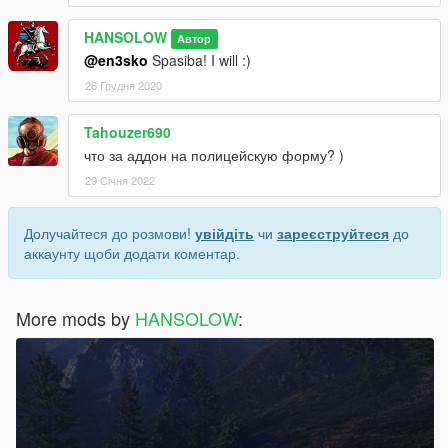
HANSOLOW
Автор
@en3sko
Spasiba! I will :)
26 Грудня 2020
Tahouzer690
что за аддон на полицейскую форму? )
29 Січня 2022
Долучайтеся до розмови!
увійдіть
чи
зареєструйтеся
до
аккаунту щоби додати коментар.
More mods by
HANSOLOW
: