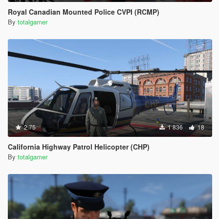
Royal Canadian Mounted Police CVPI (RCMP)
By
totalgamer
2.75
1 836
18
California Highway Patrol Helicopter (CHP)
By
totalgamer