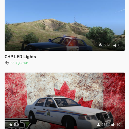
589
6
CHP LED Lights
By
totalgamer
5.0
631
10