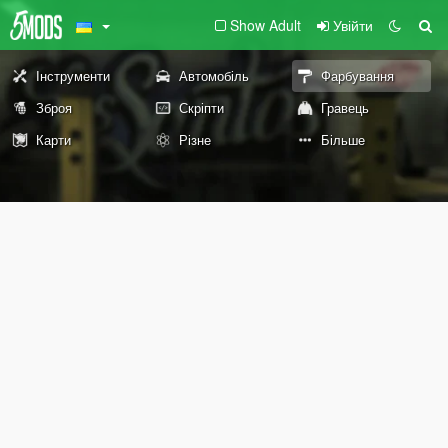
Show Adult
Увійти
Інструменти
Автомобіль
Фарбування
Зброя
Скріпти
Гравець
Карти
Різне
Більше