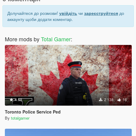
Долучайтеся до розмови!
увійдіть
чи
зареєструйтеся
до
аккаунту щоби додати коментар.
More mods by
Total Gamer
:
4.58
2 138
16
Toronto Police Service Ped
By
totalgamer