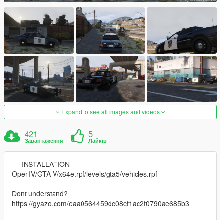
Expand to see all images and videos
421
5
Завантаження
Лайків
----INSTALLATION----
OpenIV/GTA V/x64e.rpf/levels/gta5/vehicles.rpf
Dont understand?
https://gyazo.com/eaa0564459dc08cf1ac2f0790ae685b3