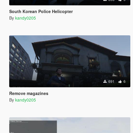
South Korean Police Helicopter
By
kandy0205
691
6
Remove magazines
By
kandy0205