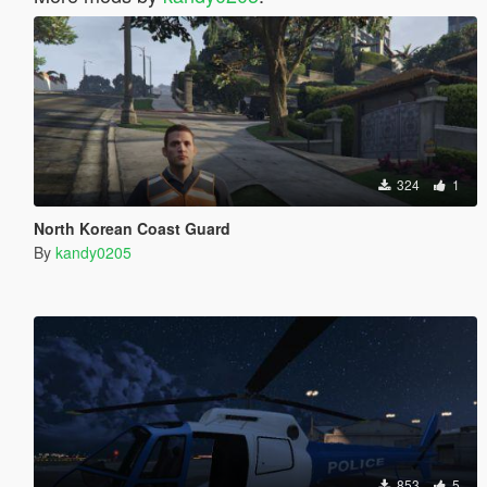
324
1
North Korean Coast Guard
By
kandy0205
853
5