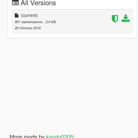
All Versions
(current)
881 завантажень
, 2,4 МБ
20 Лютого 2016
More mods by
kandy0205
: