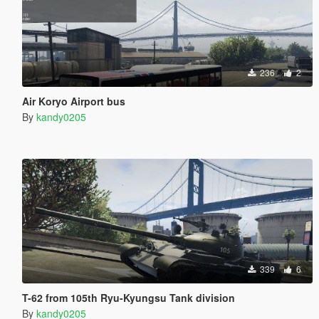
236
2
Air Koryo Airport bus
By
kandy0205
339
6
T-62 from 105th Ryu-Kyungsu Tank division
By
kandy0205