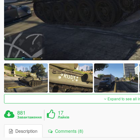
Expand to see all 
881
17
Завантаження
Лайків
Description
Comments (8)