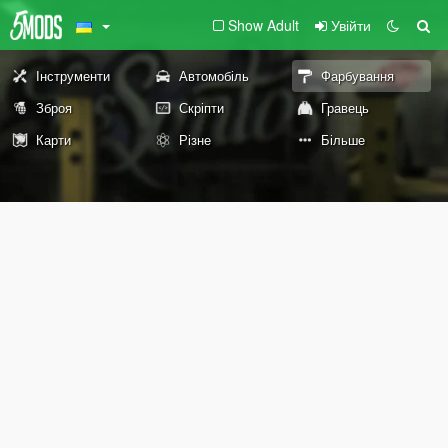
Show Adult
Увійти
Інструменти
Автомобіль
Фарбування
Зброя
Скріпти
Гравець
Карти
Різне
Більше