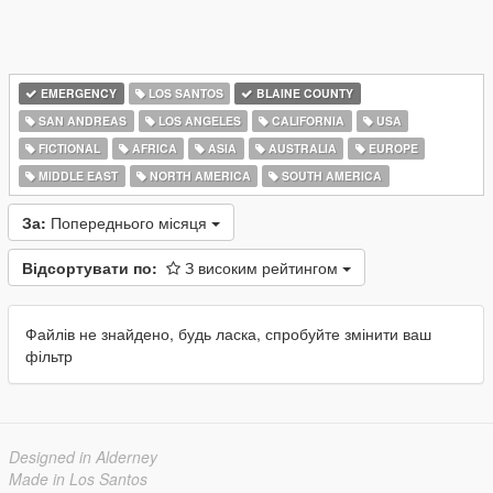
EMERGENCY
LOS SANTOS
BLAINE COUNTY
SAN ANDREAS
LOS ANGELES
CALIFORNIA
USA
FICTIONAL
AFRICA
ASIA
AUSTRALIA
EUROPE
MIDDLE EAST
NORTH AMERICA
SOUTH AMERICA
За:
Попереднього місяця
Відсортувати по:
З високим рейтингом
Файлів не знайдено, будь ласка, спробуйте змінити ваш
фільтр
Designed in Alderney
Made in Los Santos