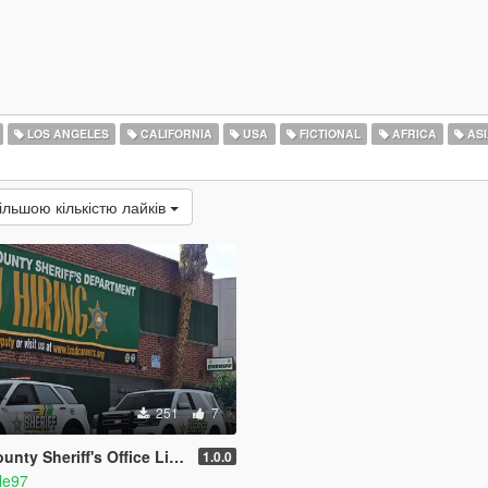
LOS ANGELES
CALIFORNIA
USA
FICTIONAL
AFRICA
ASI
ільшою кількістю лайків
251
7
Office Livery Minipack (Multnomah County, WA)
1.0.0
le97