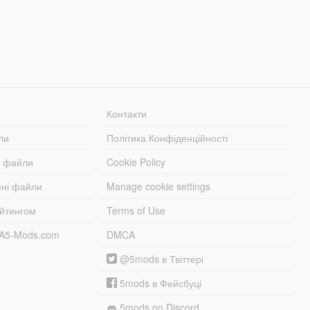
Контакти
ли
Політика Конфіденційності
і файли
Cookie Policy
ені файли
Manage cookie settings
ейтингом
Terms of Use
TA5-Mods.com
DMCA
@5mods в Твіттері
5mods в Фейсбуці
5mods on Discord