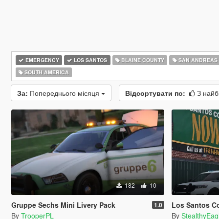
EMERGENCY
LOS SANTOS
BLAINE COUNTY
SAN ANDREAS
SOUTH AMERICA
За:
Попереднього місяця
Відсортувати по:
З найб
182
10
Gruppe Sechs Mini Livery Pack
Los Santos County Sheriff's 
1.0
By
TrooperPL
By
StealthyEag