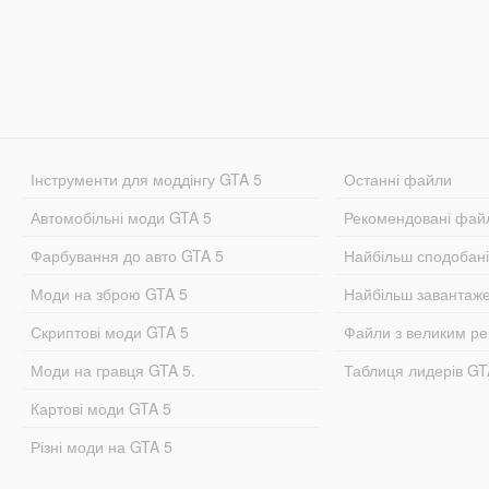
Інструменти для моддінгу GTA 5
Останні файли
Автомобільні моди GTA 5
Рекомендовані фай
Фарбування до авто GTA 5
Найбільш сподобан
Моди на зброю GTA 5
Найбільш завантаж
Скриптові моди GTA 5
Файли з великим р
Моди на гравця GTA 5.
Таблиця лидерів G
Картові моди GTA 5
Різні моди на GTA 5