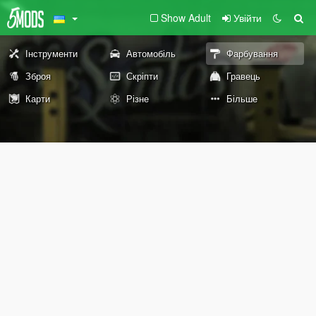
Show Adult
Увійти
Інструменти
Автомобіль
Фарбування
Зброя
Скріпти
Гравець
Карти
Різне
Більше