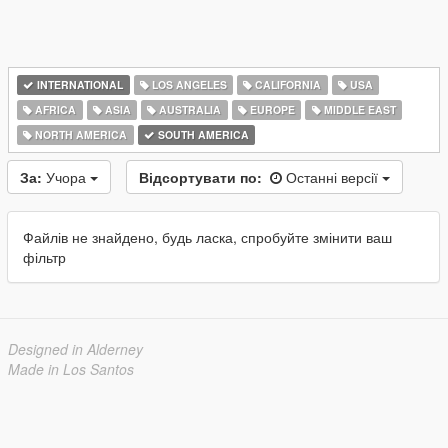
INTERNATIONAL
LOS ANGELES
CALIFORNIA
USA
AFRICA
ASIA
AUSTRALIA
EUROPE
MIDDLE EAST
NORTH AMERICA
SOUTH AMERICA
За:
Учора
Відсортувати по:
Останні версії
Файлів не знайдено, будь ласка, спробуйте змінити ваш
фільтр
Designed in Alderney
Made in Los Santos