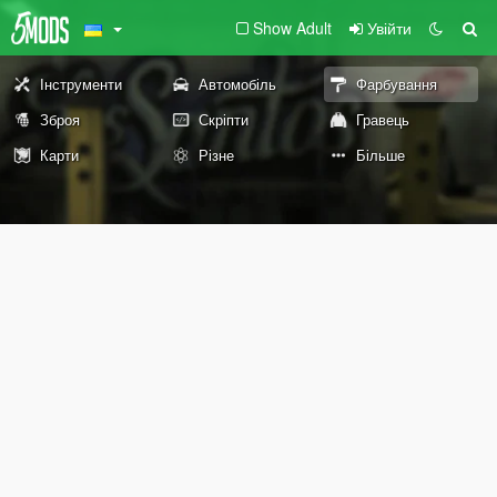
Show Adult
Увійти
Інструменти
Автомобіль
Фарбування
Зброя
Скріпти
Гравець
Карти
Різне
Більше