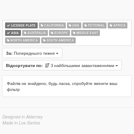
LICENSE PLATE
CALIFORNIA
USA
FICTIONAL
AFRICA
ASIA
AUSTRALIA
EUROPE
MIDDLE EAST
NORTH AMERICA
SOUTH AMERICA
За:
Попереднього тижня
Відсортувати по:
З найбільшими завантаженнями
Файлів не знайдено, будь ласка, спробуйте змінити ваш
фільтр
Designed in Alderney
Made in Los Santos