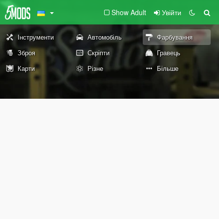
Show Adult
Увійти
Інструменти
Автомобіль
Фарбування
Зброя
Скріпти
Гравець
Карти
Різне
Більше