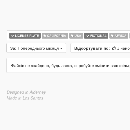
LICENSE PLATE
CALIFORNIA
USA
FICTIONAL
AFRICA
За:
Попереднього місяця
Відсортувати по:
З найб
Файлів не знайдено, будь ласка, спробуйте змінити ваш фільт
Designed in Alderney
Made in Los Santos