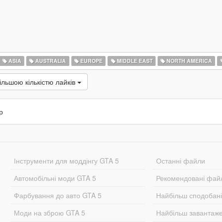
ASIA
AUSTRALIA
EUROPE
MIDDLE EAST
NORTH AMERICA
ільшою кількістю лайків
р
Інструменти для моддінгу GTA 5
Останні файли
Автомобільні моди GTA 5
Рекомендовані фай
Фарбування до авто GTA 5
Найбільш сподобан
Моди на зброю GTA 5
Найбільш завантаж