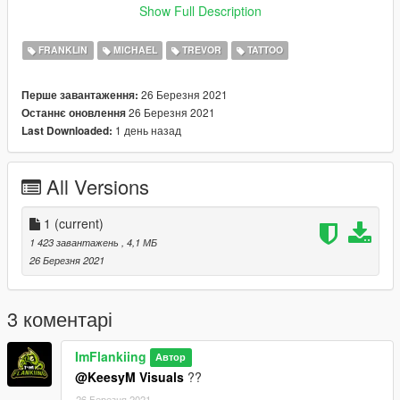
yer_zero (Replace file named "head_diff_000_a_whi")
Show Full Description
Remember to make a backup if you want to return to their
FRANKLIN
MICHAEL
TREVOR
TATTOO
normal faces.
26 Березня 2021
Перше завантаження:
26 Березня 2021
Останнє оновлення
1 день назад
Last Downloaded:
All Versions
1
(current)
1 423 завантажень
, 4,1 МБ
26 Березня 2021
3 коментарі
ImFlankiing
Автор
@KeesyM Visuals
??
26 Березня 2021