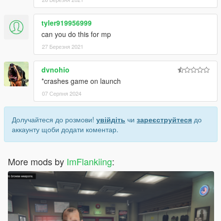
tyler919956999
can you do this for mp
27 Березня 2021
dvnohio
*crashes game on launch
07 Серпня 2024
Долучайтеся до розмови!
увійдіть
чи
зареєструйтеся
до
аккаунту щоби додати коментар.
More mods by
ImFlankiing
: