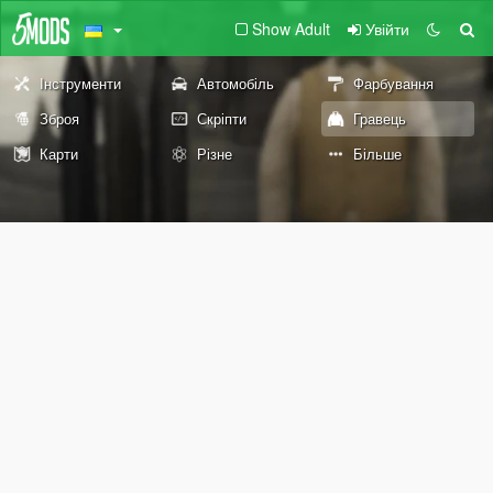
Show Adult
Увійти
Інструменти
Автомобіль
Фарбування
Зброя
Скріпти
Гравець
Карти
Різне
Більше