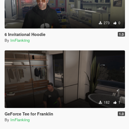
273
0
6 Invitational Hoodie
1.0
By
ImFlankiing
182
1
GeForce Tee for Franklin
1.0
By
ImFlankiing