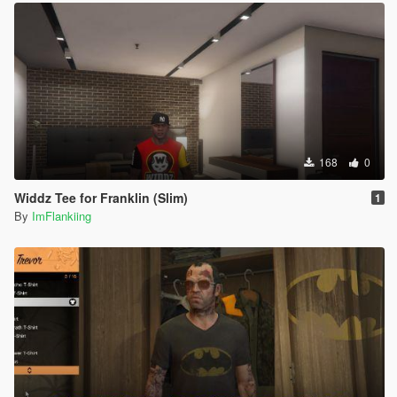
168
0
Widdz Tee for Franklin (Slim)
1
By
ImFlankiing