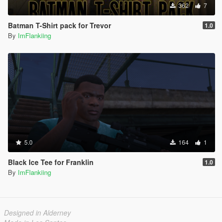
362
7
Batman T-Shirt pack for Trevor
1.0
By
ImFlankiing
5.0
164
1
Black Ice Tee for Franklin
1.0
By
ImFlankiing
Designed in Alderney