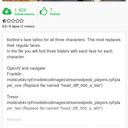
1 424
7
Завантажень
Лайків
0.5 / 5 зірок (1 голос)
6ix9ine's face tattoo for all three characters. This mod replaces
their regular faces.
In the file you will find three folders with each face for each
character.
OpenIV and navigate:
Franklin -
mods\x64v.rpf\models\cdimages\streamedpeds_players.rpf\pla
yer_one (Replace file named "head_diff_000_a_bla")
Trevor -
mods\x64v.rpf\models\cdimages\streamedpeds_players.rpf\pla
yer_two (Replace file named "head_diff_000_a_whi")
Michael -
mods\x64v.rpf\models\cdimages\streamedpeds_players.rpf\pla