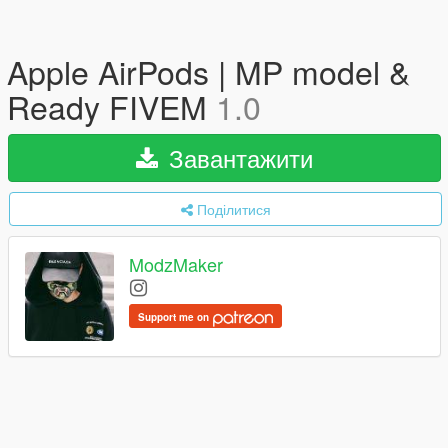
Apple AirPods | MP model &
Ready FIVEM
1.0
Завантажити
Поділитися
ModzMaker
Support me on