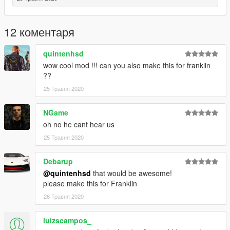
12 коментаря
quintenhsd
wow cool mod !!! can you also make this for franklin
??
25 Травня 2020
NGame
oh no he cant hear us
25 Травня 2020
Debarup
@quintenhsd
that would be awesome!
please make this for Franklin
26 Травня 2020
luizscampos_