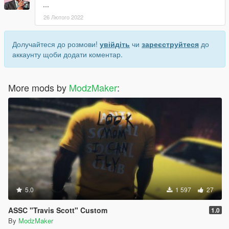
...
26 Лютого 2022
Долучайтеся до розмови!
увійдіть
чи
зареєструйтеся
до
аккаунту щоби додати коментар.
More mods by
ModzMaker
:
5.0
1 597
27
ASSC "Travis Scott" Custom
1.0
By
ModzMaker