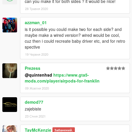
can you make it for both sides ? it would be nice!
28 Травня 2020
azzman_01
is it possible you could make two for each side? and
maybe make a wired version? wired would be cool,
cuz then i could recreate baby driver etc, and for retro
spective
19 Червня 2020
Prezess
@quintenhsd
https://www.gta5-
mods.com/player/airpods-for-franklin
09 Жовтня 2020
demod77
zajebiste
23 Січня 2021
TayMcKenzie
Забанений.