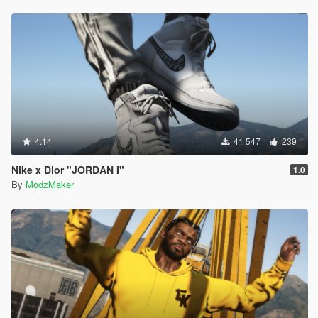
4.14
41 547
239
Nike x Dior "JORDAN I"
1.0
By
ModzMaker