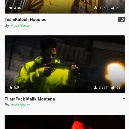
4.36
9 259
52
TeamKaluch Hoodies
1.0
By
ModzMaker
5.0
3 371
18
TijaraPack Malik Montana
By
ModzMaker