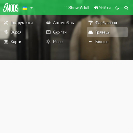
Show Adult
Увійти
Інструменти
Автомобіль
Фарбування
Зброя
Скріпти
Гравець
Карти
Різне
Більше