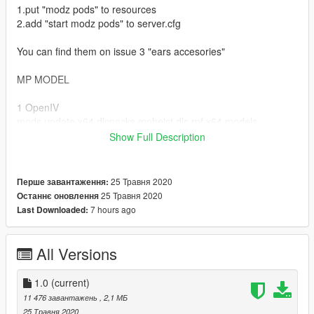
1.put "modz pods" to resources
2.add "start modz pods" to server.cfg
You can find them on issue 3 "ears accesories"
MP MODEL
1 OpenIV
mods update x64 dlcpacks mpheist dlc.rpf x64 models
cdimages mpheist streamedpeds p.rpf mp m freemode 01 p
Show Full Description
male eist
put all files from "mp"
25 Травня 2020
Перше завантаження:
25 Травня 2020
Останнє оновлення
Thanks for Downloading!
7 hours ago
Last Downloaded:
instagram: modzmaker
You can look at my profile on gta5mods!
All Versions
1.0
(current)
11 476 завантажень
, 2,1 МБ
25 Травня 2020