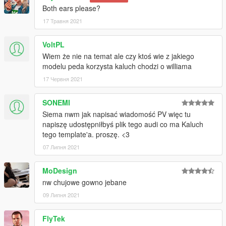
Both ears please?
17 Травня 2021
VoltPL
Wiem że nie na temat ale czy ktoś wie z jakiego
modelu peda korzysta kaluch chodzi o williama
17 Червня 2021
SONEMI
Siema nwm jak napisać wiadomość PV więc tu
napiszę udostępniłbyś plik tego audi co ma Kaluch
tego template'a. proszę. <3
07 Липня 2021
MoDesign
nw chujowe gowno jebane
09 Липня 2021
FlyTek