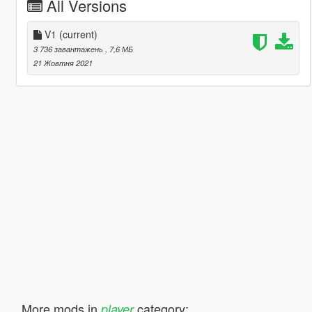
All Versions
V1
(current)
3 736 завантажень
, 7,6 МБ
21 Жовтня 2021
More mods in
category:
player