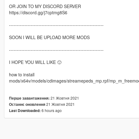
OR JOIN TO MY DISCORD SERVER
https://discord.gg/j7cptmg8S6
-------------------------------------------------------------
SOON I WILL BE UPLOAD MORE MODS
-------------------------------------------------------------
I HOPE YOU WILL LIKE 🙂
how to install
mods/x64v/models/cdimages/streamepeds_mp.rpf/mp_m_freem
21 Жовтня 2021
Перше завантаження:
21 Жовтня 2021
Останнє оновлення
6 hours ago
Last Downloaded: