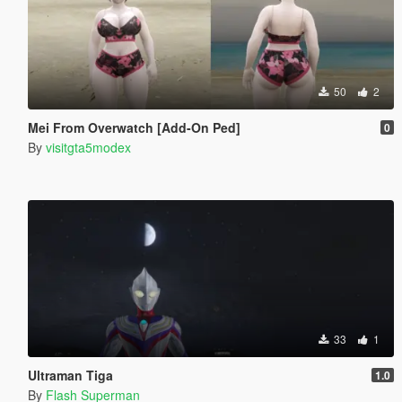
50
2
Mei From Overwatch [Add-On Ped]
0
By
visitgta5modex
33
1
Ultraman Tiga
1.0
By
Flash Superman