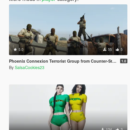
5.0
55
5
Phoenix Connexion Terrorist Group from Counter-Strike: Global Offensive (Shattered Web + Broken Fang skins included)
1.0
By
SalsaCookies23
124
3