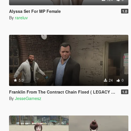
Alyssa Set For MP Female
1.0
By
rareluv
5.0
24
0
Franklin From The Contract Chain Fixed ( LEGACY ONLY )
1.0
By
JesseGamesz