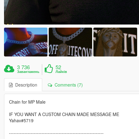
3 736
52
Завантажень
Лайків
Description
Comments (7)
Chain for MP Male
IF YOU WANT A CUSTOM CHAIN MADE MESSAGE ME
Yahav#5719
-------------------------------------------------------------